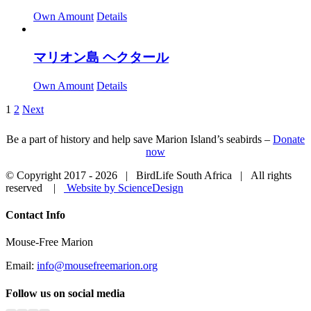
Own Amount
Details
マリオン島 ヘクタール
Own Amount
Details
1
2
Next
Be a part of history and help save Marion Island’s seabirds –
Donate
now
© Copyright 2017 -
2026 | BirdLife South Africa | All rights
reserved |
Website by ScienceDesign
Close
Contact Info
Sliding
Bar
Mouse-Free Marion
Area
Email:
info@mousefreemarion.org
Follow us on social media