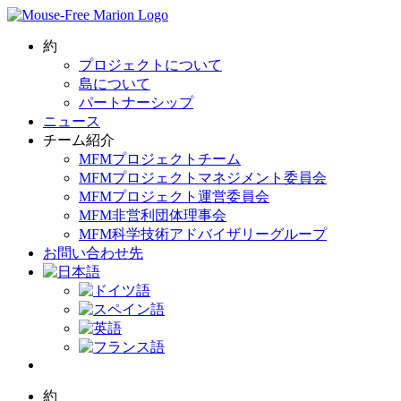
Skip
to
content
約
プロジェクトについて
島について
パートナーシップ
ニュース
チーム紹介
MFMプロジェクトチーム
MFMプロジェクトマネジメント委員会
MFMプロジェクト運営委員会
MFM非営利団体理事会
MFM科学技術アドバイザリーグループ
お問い合わせ先
約