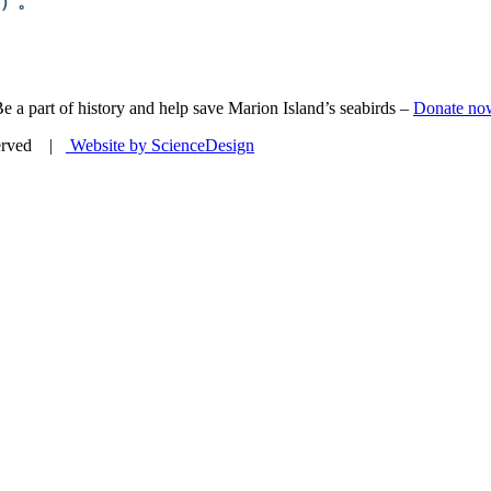
）。
e a part of history and help save Marion Island’s seabirds –
Donate no
eserved |
Website by ScienceDesign