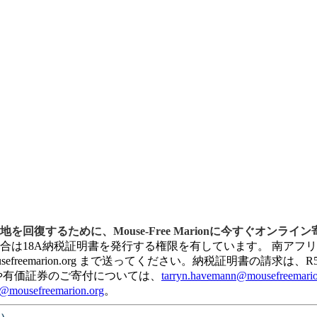
復するために、Mouse-Free Marionに今すぐオンライ
、該当する場合は18A納税証明書を発行する権限を有しています。 南
sefreemarion.org まで送ってください。納税証明書の請
や有価証券のご寄付については、
tarryn.havemann@mousefreemario
n@mousefreemarion.org
。