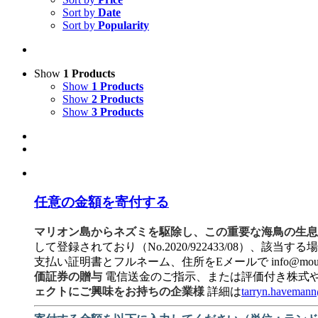
Sort by
Date
Sort by
Popularity
Show
1 Products
Show
1 Products
Show
2 Products
Show
3 Products
任意の金額を寄付する
マリオン島からネズミを駆除し、この重要な海鳥の生息地を回
して登録されており（No.2020/922433/08）
支払い証明書とフルネーム、住所をEメールで info@mou
価証券の贈与
電信送金のご指示、または評価付き株式
ェクトにご興味をお持ちの企業様
詳細は
tarryn.haveman