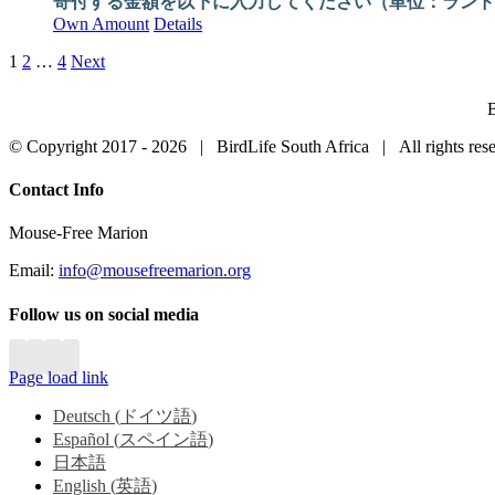
寄付する金額を以下に入力してください（単位：ランド
Own Amount
Details
1
2
…
4
Next
B
© Copyright 2017 -
2026 | BirdLife South Africa | All rights r
Close
Contact Info
Sliding
Bar
Mouse-Free Marion
Area
Email:
info@mousefreemarion.org
Follow us on social media
Page load link
Deutsch
(
ドイツ語
)
Español
(
スペイン語
)
日本語
English
(
英語
)