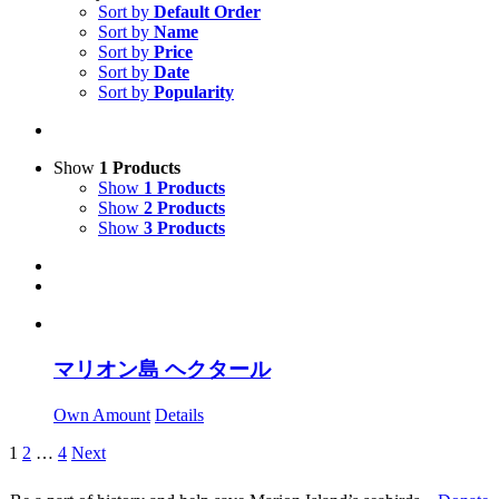
Sort by
Default Order
Sort by
Name
Sort by
Price
Sort by
Date
Sort by
Popularity
Show
1 Products
Show
1 Products
Show
2 Products
Show
3 Products
マリオン島 ヘクタール
Own Amount
Details
1
2
…
4
Next