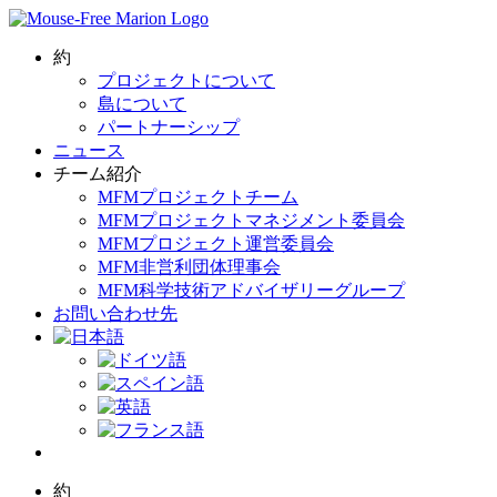
Skip
to
content
約
プロジェクトについて
島について
パートナーシップ
ニュース
チーム紹介
MFMプロジェクトチーム
MFMプロジェクトマネジメント委員会
MFMプロジェクト運営委員会
MFM非営利団体理事会
MFM科学技術アドバイザリーグループ
お問い合わせ先
約