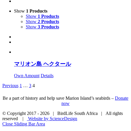
Show
1 Products
Show
1 Products
Show
2 Products
Show
3 Products
マリオン島 ヘクタール
Own Amount
Details
Previous
1
…
3
4
Be a part of history and help save Marion Island’s seabirds –
Donate
now
© Copyright 2017 -
2026 | BirdLife South Africa | All rights
reserved |
Website by ScienceDesign
Close Sliding Bar Area