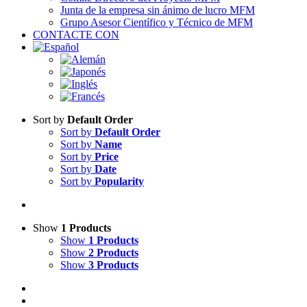
Junta de la empresa sin ánimo de lucro MFM
Grupo Asesor Científico y Técnico de MFM
CONTACTE CON
Sort by
Default Order
Sort by
Default Order
Sort by
Name
Sort by
Price
Sort by
Date
Sort by
Popularity
Show
1 Products
Show
1 Products
Show
2 Products
Show
3 Products