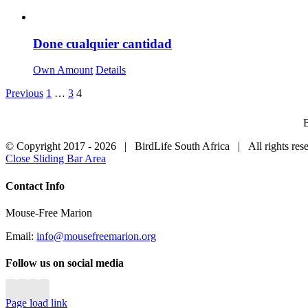
Done cualquier cantidad
Own Amount
Details
Previous
1
…
3
4
B
© Copyright 2017 -
2026 | BirdLife South Africa | All rights r
Close Sliding Bar Area
Contact Info
Mouse-Free Marion
Email:
info@mousefreemarion.org
Follow us on social media
Page load link