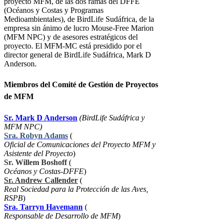
proyecto MFM, de las dos ramas del DFFE
(Océanos y Costas y Programas
Medioambientales), de BirdLife Sudáfrica, de la
empresa sin ánimo de lucro Mouse-Free Marion
(MFM NPC) y de asesores estratégicos del
proyecto. El MFM-MC está presidido por el
director general de BirdLife Sudáfrica, Mark D
Anderson.
Miembros del Comité de Gestión de Proyectos
de MFM
Sr. Mark D Anderson
(BirdLife Sudáfrica y
MFM NPC)
Sra. Robyn Adams
(
Oficial de Comunicaciones del Proyecto MFM y
Asistente del Proyecto
)
Sr. Willem Boshoff
(
Océanos y Costas-DFFE
)
Sr. Andrew Callender
(
Real Sociedad para la Protección de las Aves,
RSPB
)
Sra. Tarryn Havemann
(
Responsable de Desarrollo de MFM
)