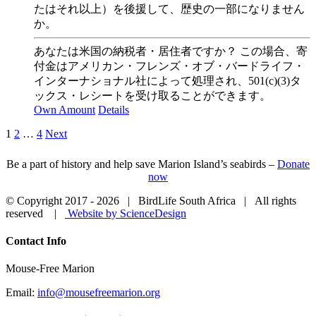
たはそれ以上）を後援して、歴史の一部になりません
か。
あなたは米国の納税者・居住者ですか？ この場合、寄
付金はアメリカン・フレンズ・オブ・バードライフ・
インターナショナル社によって処理され、501(c)(3)タ
ックス・レシートを受け取ることができます。
Own Amount
Details
1
2
…
4
Next
Be a part of history and help save Marion Island’s seabirds –
Donate
now
© Copyright 2017 -
2026 | BirdLife South Africa | All rights
reserved |
Website by ScienceDesign
Close
Contact Info
Sliding
Bar
Mouse-Free Marion
Area
Email:
info@mousefreemarion.org