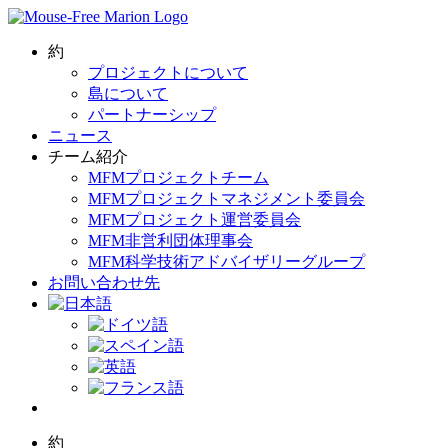
Skip
to
content
約
プロジェクトについて
島について
パートナーシップ
ニュース
チーム紹介
MFMプロジェクトチーム
MFMプロジェクトマネジメント委員会
MFMプロジェクト運営委員会
MFM非営利団体理事会
MFM科学技術アドバイザリーグループ
お問い合わせ先
約