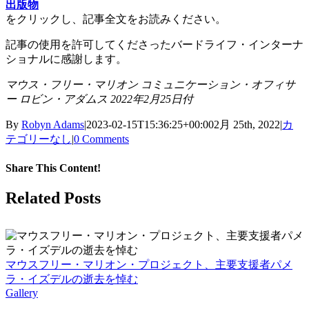
出版物
をクリックし、記事全文をお読みください。
記事の使用を許可してくださったバードライフ・インターナ
ショナルに感謝します。
マウス・フリー・マリオン コミュニケーション・オフィサ
ー ロビン・アダムス 2022年2月25日付
By
Robyn Adams
|
2023-02-15T15:36:25+00:00
2月 25th, 2022
|
カ
テゴリーなし
|
0 Comments
Share This Content!
Facebook
X
LinkedIn
WhatsApp
Tumblr
Pinterest
Email
Related Posts
マウスフリー・マリオン・プロジェクト、主要支援者パメ
ラ・イズデルの逝去を悼む
Gallery