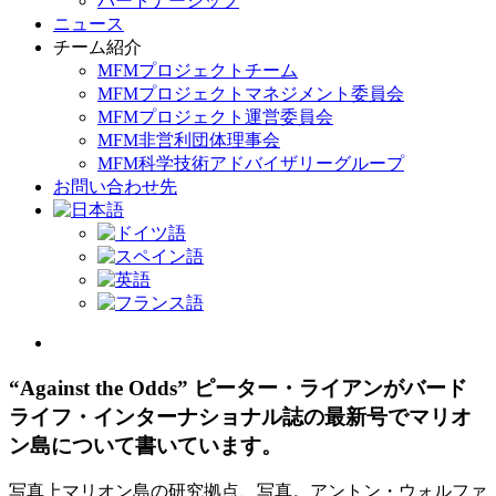
パートナーシップ
ニュース
チーム紹介
MFMプロジェクトチーム
MFMプロジェクトマネジメント委員会
MFMプロジェクト運営委員会
MFM非営利団体理事会
MFM科学技術アドバイザリーグループ
お問い合わせ先
View
Larger
Image
“Against the Odds” ピーター・ライアンがバード
ライフ・インターナショナル誌の最新号でマリオ
ン島について書いています。
写真上マリオン島の研究拠点、写真。アントン・ウォルファ