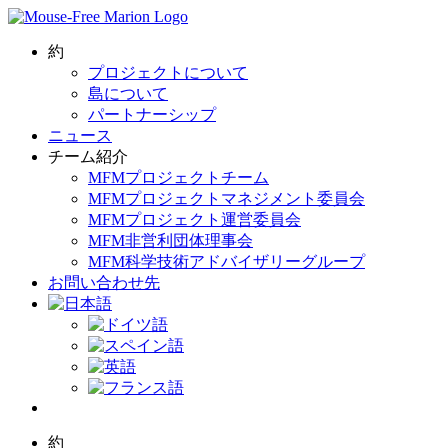
Skip
to
content
約
プロジェクトについて
島について
パートナーシップ
ニュース
チーム紹介
MFMプロジェクトチーム
MFMプロジェクトマネジメント委員会
MFMプロジェクト運営委員会
MFM非営利団体理事会
MFM科学技術アドバイザリーグループ
お問い合わせ先
約