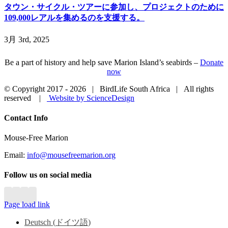
タウン・サイクル・ツアーに参加し、プロジェクトのために
109,000レアルを集めるのを支援する。
3月 3rd, 2025
Be a part of history and help save Marion Island’s seabirds –
Donate
now
© Copyright 2017 -
2026 | BirdLife South Africa | All rights
reserved |
Website by ScienceDesign
Close
Contact Info
Sliding
Bar
Mouse-Free Marion
Area
Email:
info@mousefreemarion.org
Follow us on social media
Page load link
Deutsch
(
ドイツ語
)