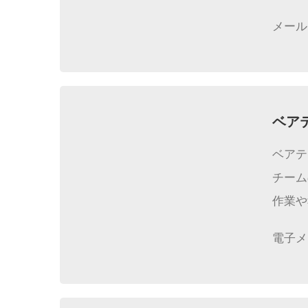
メール
ベア
ベアテ
チーム
作業や
電子メ