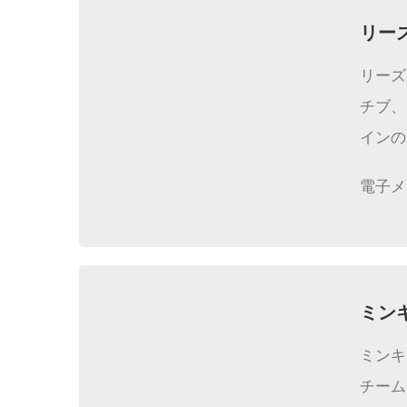
リー
リーズ
チブ、
インの
電子メ
ミン
ミンキ
チーム