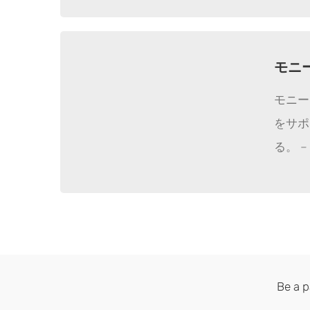
モニ
モニー
をサポ
る。 –
Be a p