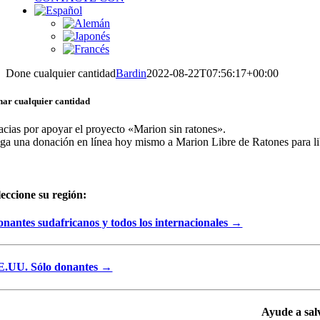
Done cualquier cantidad
Bardin
2022-08-22T07:56:17+00:00
ar cualquier cantidad
acias por apoyar el proyecto «Marion sin ratones».
ga una donación en línea hoy mismo a Marion Libre de Ratones para librar
leccione su región:
nantes sudafricanos y todos los internacionales →
E.UU. Sólo donantes →
Ayude a sal