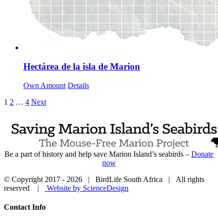
Hectárea de la isla de Marion
Own Amount
Details
1
2
…
4
Next
Be a part of history and help save Marion Island’s seabirds –
Donate
now
© Copyright 2017 -
2026 | BirdLife South Africa | All rights
reserved |
Website by ScienceDesign
Close
Contact Info
Sliding