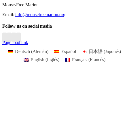
Bar
Mouse-Free Marion
Area
Email:
info@mousefreemarion.org
Follow us on social media
Page load link
Deutsch
(
Alemán
)
Español
日本語
(
Japonés
)
English
(
Inglés
)
Français
(
Francés
)
Go
to
Top