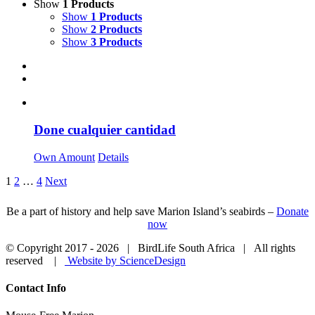
Show
1 Products
Show
1 Products
Show
2 Products
Show
3 Products
Done cualquier cantidad
Own Amount
Details
1
2
…
4
Next
Be a part of history and help save Marion Island’s seabirds –
Donate
now
© Copyright 2017 -
2026 | BirdLife South Africa | All rights
reserved |
Website by ScienceDesign
Close
Contact Info
Sliding
Bar