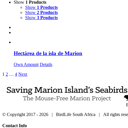
Show
1 Products
Show
1 Products
Show
2 Products
Show
3 Products
Hectárea de la isla de Marion
Own Amount
Details
1
2
…
4
Next
B
© Copyright 2017 -
2026 | BirdLife South Africa | All rights r
Close
Contact Info