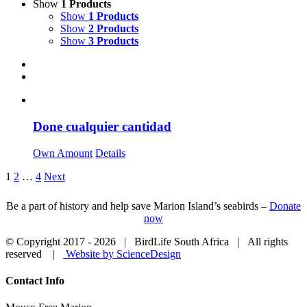
Show
1 Products
Show
1 Products
Show
2 Products
Show
3 Products
Done cualquier cantidad
Own Amount
Details
1
2
…
4
Next
Be a part of history and help save Marion Island’s seabirds –
Donate
now
© Copyright 2017 -
2026 | BirdLife South Africa | All rights
reserved |
Website by ScienceDesign
Close
Contact Info
Sliding
Bar