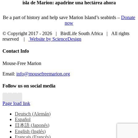
isla de Marion: apadrine una hectárea ahora
Be a part of history and help save Marion Island’s seabirds –
Donate
now
© Copyright 2017 -
2026 | BirdLife South Africa | All rights
reserved |
Website by ScienceDesign
Close
Contact Info
Sliding
Bar
Mouse-Free Marion
Area
Email:
info@mousefreemarion.org
Follow us on social media
Page load link
Deutsch
(
Alemán
)
Español
日本語
(
Japonés
)
English
(
Inglés
)
Français
(
Francés
)