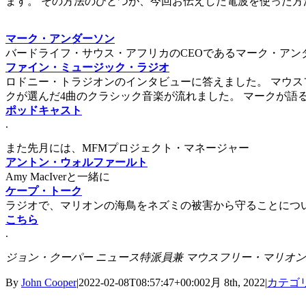
ます。 その方法のひとつが、今回お伝えした電波を使った方
マーク・アンダーソン
バードライフ・サウス・アフリカのCEOであるマーク・アンダーソ
ファイン・ミュージック・ラジオ
ロドニー・トラジオンのインタビューに答えました。 マウス
クが選んだ4曲のクラシック音楽が流れました。 マークが語
ポッドキャスト
.
また先月には、MFMプロジェクト・マネージャー
アントン・ウォルファールト
Amy MacIverと一緒に
ケープ・トーク
ラジオで、マリオンの海鳥をネズミの被害から守ることについて
こちら
.
ジョン・クーパー
ニュース特派員兼
マウスフリー・マリオン・
By
John Cooper
|
2022-02-08T08:57:47+00:00
2月 8th, 2022
|
カテゴ