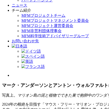
パートナーシップ
ニュース
チーム紹介
MFMプロジェクトチーム
MFMプロジェクトマネジメント委員会
MFMプロジェクト運営委員会
MFM非営利団体理事会
MFM科学技術アドバイザリーグループ
お問い合わせ先
View
Larger
Image
マーク・アンダーソンとアントン・ウォルファルト
写真上。
マリオン島の泥と植物でできた巣で抱卵中のワンダリング
2024年の根絶を目指す「マウス・フリー・マリオン・プロ