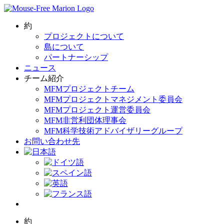
Skip
to
content
約
プロジェクトについて
島について
パートナーシップ
ニュース
チーム紹介
MFMプロジェクトチーム
MFMプロジェクトマネジメント委員会
MFMプロジェクト運営委員会
MFM非営利団体理事会
MFM科学技術アドバイザリーグループ
お問い合わせ先
約