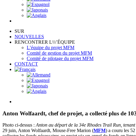
SUR
NOUVELLES
RENCONTRER L\\\’ÉQUIPE
L’équipe du projet MFM
Comité de gestion du projet MFM
Comité de pilotage du projet MFM
CONTACT
View
Larger
Image
Anton Wolfaardt, chef de projet, a collecté plus de 1
Photo ci-dessus :
Anton au départ de la 34e Rhodes Trail Run, tenant 
29 juin, Anton Wolfaardt, Mouse-Free Marion (
MFM
) a couru les 5
collecter les fonds nécessaires au projet via un appel de fonds en lig