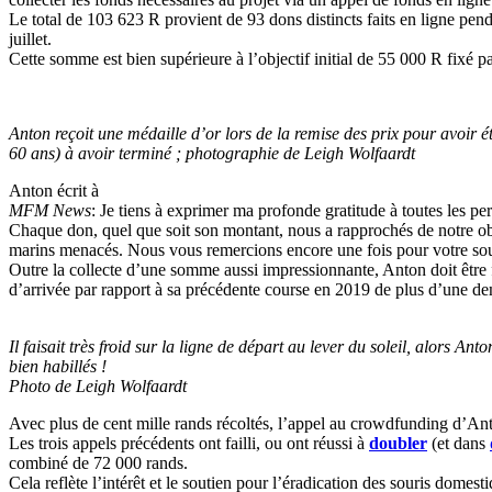
Le total de 103 623 R provient de 93 dons distincts faits en ligne pen
juillet.
Cette somme est bien supérieure à l’objectif initial de 55 000 R fixé p
Anton reçoit une médaille d’or lors de la remise des prix pour avoir ét
60 ans) à avoir terminé ; photographie de Leigh Wolfaardt
Anton écrit à
MFM News
: Je tiens à exprimer ma profonde gratitude à toutes les p
Chaque don, quel que soit son montant, nous a rapprochés de notre obje
marins menacés. Nous vous remercions encore une fois pour votre sout
Outre la collecte d’une somme aussi impressionnante, Anton doit être fé
d’arrivée par rapport à sa précédente course en 2019 de plus d’une de
Il faisait très froid sur la ligne de départ au lever du soleil, alors Ant
bien habillés !
Photo de Leigh Wolfaardt
Avec plus de cent mille rands récoltés, l’appel au crowdfunding d’An
Les trois appels précédents ont failli, ou ont réussi à
doubler
(et dans
combiné de 72 000 rands.
Cela reflète l’intérêt et le soutien pour l’éradication des souris domes