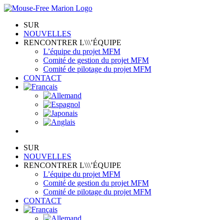
Skip
to
SUR
content
NOUVELLES
RENCONTRER L\\\’ÉQUIPE
L’équipe du projet MFM
Comité de gestion du projet MFM
Comité de pilotage du projet MFM
CONTACT
SUR
NOUVELLES
RENCONTRER L\\\’ÉQUIPE
L’équipe du projet MFM
Comité de gestion du projet MFM
Comité de pilotage du projet MFM
CONTACT