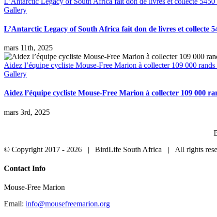
L’Antarctic Legacy of South Africa fait don de livres et collecte 545
Gallery
L’Antarctic Legacy of South Africa fait don de livres et collecte
mars 11th, 2025
Aidez l’équipe cycliste Mouse-Free Marion à collecter 109 000 rands 
Gallery
Aidez l’équipe cycliste Mouse-Free Marion à collecter 109 000 r
mars 3rd, 2025
B
© Copyright 2017 -
2026 | BirdLife South Africa | All rights r
Close
Contact Info
Sliding
Bar
Mouse-Free Marion
Area
Email:
info@mousefreemarion.org