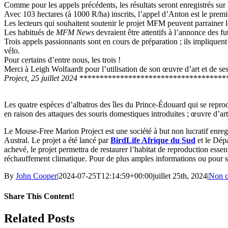
Comme pour les appels précédents, les résultats seront enregistrés s
Avec 103 hectares (à 1000 R/ha) inscrits, l’appel d’Anton est le premie
Les lecteurs qui souhaitent soutenir le projet MFM peuvent parrainer 
Les habitués de
MFM News
devraient être attentifs à l’annonce des 
Trois appels passionnants sont en cours de préparation ; ils implique
vélo.
Pour certains d’entre nous, les trois !
Merci à Leigh Wolfaardt pour l’utilisation de son œuvre d’art et de s
Project, 25 juillet 2024
************************************
Les quatre espèces d’albatros des îles du Prince-Édouard qui se reprod
en raison des attaques des souris domestiques introduites ; œuvre d’a
Le Mouse-Free Marion Project est une société à but non lucratif enregi
Austral. Le projet a été lancé par
BirdLife Afrique du Sud
et le Dépa
achevé, le projet permettra de restaurer l’habitat de reproduction esse
réchauffement climatique. Pour de plus amples informations ou pour sou
By
John Cooper
|
2024-07-25T12:14:59+00:00
juillet 25th, 2024
|
Non cl
Share This Content!
Facebook
X
LinkedIn
WhatsApp
Tumblr
Pinterest
Email
Related Posts