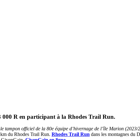
03 000 R en participant à la Rhodes Trail Run.
le tampon officiel de la 80e équipe d’hivernage de l’île Marion (2023/2
2 km du Rhodes Trail Run.
Rhodes Trail Run
dans les montagnes du Dr
ne GivenGain.
GivenGain en ligne
.