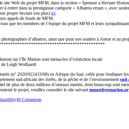
ur le site Web du projet MFM, dans la section « Sponsor a Hectare Honou
r à entrer dans la prestigieuse catégorie « Albatros errant », avec seule
leur propre hectare (ou plus)
ici
.
futurs appels de fonds de MFM.
nt tous que les membres de l’équipe du projet MFM et leurs sympathisan
es photographies d’albatros, ainsi que pour son soutien à Anton et au p
**********************************************
uisent sur l’île Marion sont menacées d’extinction locale
rt de Leigh Wolfaardt
strée (n° 2020/922433/08) en Afrique du Sud, créée pour éradiquer les s
rtement sud-africain des forêts, de la pêche et de l’environnement
sud-
ntiel de plus de deux millions d’oiseaux marins, dont beaucoup sont mena
tenir le projet, veuillez consulter le site suivant
mousefreemarion.or
assifié(e)
|
0 Comments