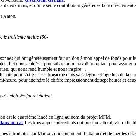
dant deux mois, et d’une seule contribution généreuse faite directement
ar Anton.
é le troisième maître (50-
ersonnes qui ont généreusement fait un don à mon appel de fonds pour le
ctif et nous a aidés à poursuivre notre travail important pour assurer u
ien, qui nous rend humble et nous inspire ».
licité pour s’être classé troisième dans sa catégorie d’âge lors de la c
mi-heure, pour atteindre le chiffre impressionnant de sept heures et deu
on et Leigh Wolfaardt étaient
ton est le quatrième lancé en ligne au nom du projet MFM.
dans un cas
Les trois appels précédents ont presque atteint, voire doublé 
tiques introduites par Marion, qui continuent d’attaquer et de tuer les oi