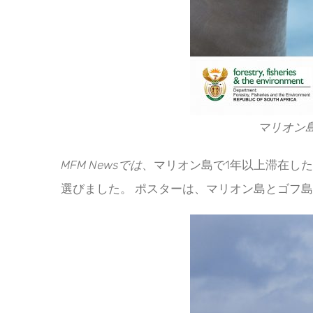
マリオン島
MFM Newsでは
、マリオン島で1年以上滞在し
選びました。 ポスターは、マリオン島とゴフ