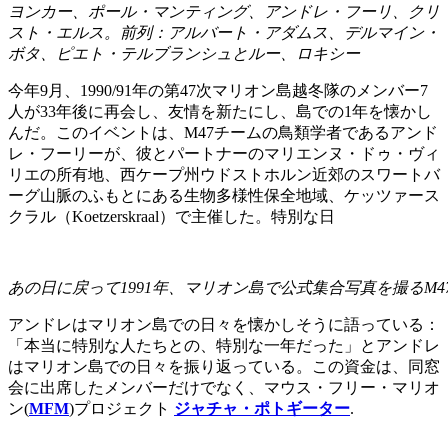
ヨンカー、ポール・マンティング、アンドレ・フーリ、クリ
スト・エルス。前列：アルバート・アダムス、デルマイン・
ボタ、ピエト・テルブランシュとルー、ロキシー
今年9月、1990/91年の第47次マリオン島越冬隊のメンバー7
人が33年後に再会し、友情を新たにし、島での1年を懐かし
んだ。このイベントは、M47チームの鳥類学者であるアンド
レ・フーリーが、彼とパートナーのマリエンヌ・ドゥ・ヴィ
リエの所有地、西ケープ州ウドストホルン近郊のスワートバ
ーグ山脈のふもとにある生物多様性保全地域、ケッツァース
クラル（Koetzerskraal）で主催した。特別な日
あの日に戻って1991年、マリオン島で公式集合写真を撮るM4
アンドレはマリオン島での日々を懐かしそうに語っている：
「本当に特別な人たちとの、特別な一年だった」とアンドレ
はマリオン島での日々を振り返っている。この資金は、同窓
会に出席したメンバーだけでなく、マウス・フリー・マリオ
ン(
MFM
)プロジェクト
ジャチャ・ポトギーター
.