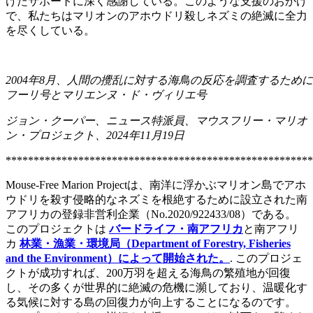
けたサポートに深く感謝している。このような支援のおかげ
で、私たちはマリオンのアホウドリ殺しネズミの絶滅に全力
を尽くしている。
2004年8月、人間の攪乱に対する海鳥の反応を調査するため
フーリ号とマリエンヌ・ド・ヴィリエ号
ジョン・クーパー、ニュース特派員、マウスフリー・マリオ
ン・プロジェクト、2024年11月19日
*******************************************************
Mouse-Free Marion Projectは、南洋に浮かぶマリオン島でアホ
ウドリを殺す侵略的なネズミを根絶するために設立された南
アフリカの登録非営利企業（No.2020/922433/08）である。
このプロジェクトは
バードライフ・南アフリカ
と南アフリ
カ
林業・漁業・環境局（Department of Forestry, Fisheries
and the Environment）によって開始された。
. このプロジェ
クトが成功すれば、200万羽を超える海鳥の繁殖地が回復
し、その多くが世界的に絶滅の危機に瀕しており、温暖化す
る気候に対する島の回復力が向上することになるのです。