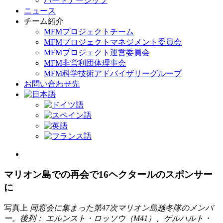
パートナーシップ
ニュース
チーム紹介
MFMプロジェクトチーム
MFMプロジェクトマネジメント委員会
MFMプロジェクト運営委員会
MFM非営利団体理事会
MFM科学技術アドバイザリーグループ
お問い合わせ先
View
Larger
Image
マリオン島での再会で16ヘクタールのスポンサー
に
写真上
同窓会に集まった第47次マリオン島越冬隊のメンバ
ー。後列：
エルンスト・ロッソウ（M41）、ゲルハルト・