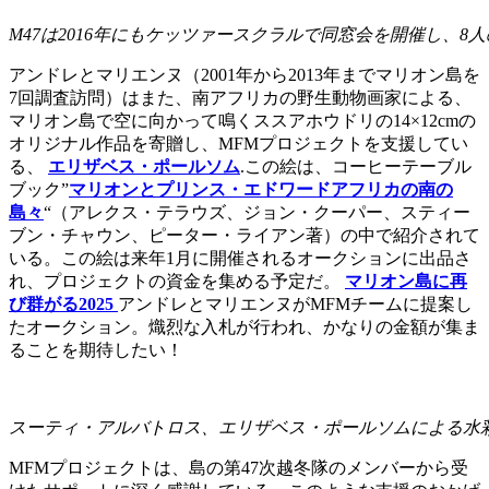
M47は2016年にもケッツァースクラルで同窓会を開催し、
アンドレとマリエンヌ（2001年から2013年までマリオン島を
7回調査訪問）はまた、南アフリカの野生動物画家による、
マリオン島で空に向かって鳴くススアホウドリの14×12cmの
オリジナル作品を寄贈し、MFMプロジェクトを支援してい
る、
エリザベス・ポールソム
.この絵は、コーヒーテーブル
ブック”
マリオンとプリンス・エドワードアフリカの南の
島々
“（アレクス・テラウズ、ジョン・クーパー、スティー
ブン・チャウン、ピーター・ライアン著）の中で紹介されて
いる。この絵は来年1月に開催されるオークションに出品さ
れ、プロジェクトの資金を集める予定だ。
マリオン島に再
び群がる2025
アンドレとマリエンヌがMFMチームに提案し
たオークション。熾烈な入札が行われ、かなりの金額が集ま
ることを期待したい！
スーティ・アルバトロス、エリザベス・ポールソムによる水
MFMプロジェクトは、島の第47次越冬隊のメンバーから受