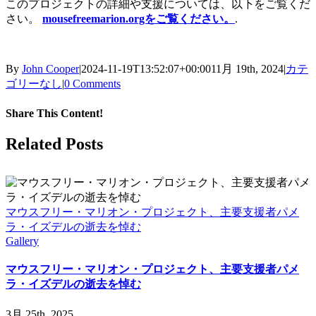
このプロジェクトの詳細や支援については、以下をご覧くだ
さい。
mousefreemarion.orgをご覧ください。
.
By
John Cooper
|
2024-11-19T13:52:07+00:00
11月 19th, 2024
|
カテ
ゴリーなし
|
0 Comments
Share This Content!
Facebook
X
LinkedIn
WhatsApp
Tumblr
Pinterest
Email
Related Posts
マウスフリー・マリオン・プロジェクト、主要支援者パメ
ラ・イズデルの逝去を悼む
Gallery
マウスフリー・マリオン・プロジェクト、主要支援者パメ
ラ・イズデルの逝去を悼む
3月 25th, 2025