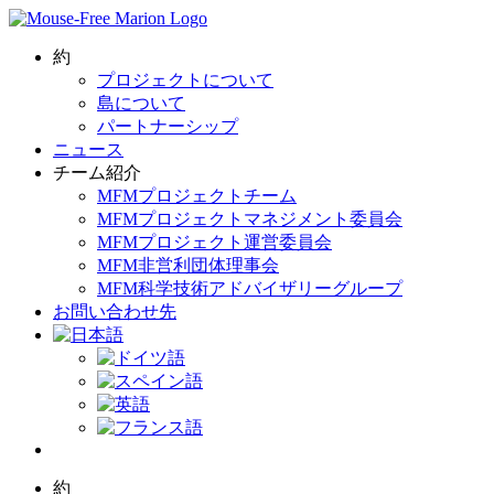
Skip
to
content
約
プロジェクトについて
島について
パートナーシップ
ニュース
チーム紹介
MFMプロジェクトチーム
MFMプロジェクトマネジメント委員会
MFMプロジェクト運営委員会
MFM非営利団体理事会
MFM科学技術アドバイザリーグループ
お問い合わせ先
約