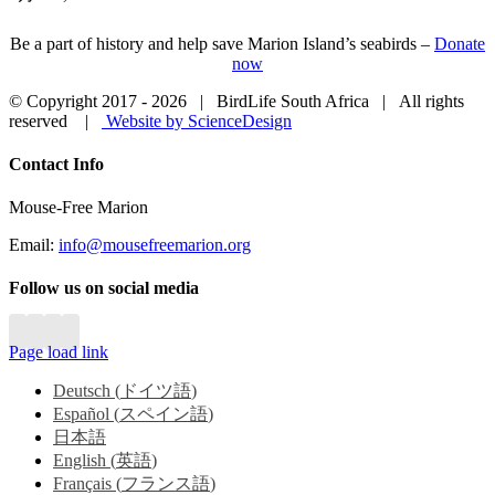
Be a part of history and help save Marion Island’s seabirds –
Donate
now
© Copyright 2017 -
2026 | BirdLife South Africa | All rights
reserved |
Website by ScienceDesign
Close
Contact Info
Sliding
Bar
Mouse-Free Marion
Area
Email:
info@mousefreemarion.org
Follow us on social media
Page load link
Deutsch
(
ドイツ語
)
Español
(
スペイン語
)
日本語
English
(
英語
)
Français
(
フランス語
)