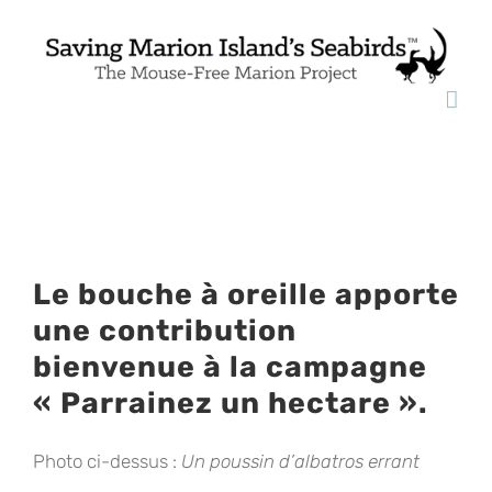
Skip
to
content
View
Le bouche à oreille apporte
Larger
une contribution
Image
bienvenue à la campagne
« Parrainez un hectare ».
Photo ci-dessus :
Un poussin d’albatros errant