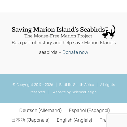
Be a part of history and help save Marion Island’s
seabirds –
Donate now
© Copyright 2017 -
2026 | BirdLife South Africa | All rights
reserved |
Website by ScienceDesign
Deutsch
(
Allemand
)
Español
(
Espagnol
)
日本語
(
Japonais
)
English
(
Anglais
)
Français