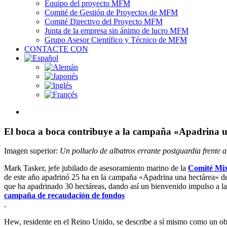
Equipo del proyecto MFM
Comité de Gestión de Proyectos de MFM
Comité Directivo del Proyecto MFM
Junta de la empresa sin ánimo de lucro MFM
Grupo Asesor Científico y Técnico de MFM
CONTACTE CON
View
Larger
Image
El boca a boca contribuye a la campaña «Apadrina u
Imagen superior:
Un polluelo de albatros errante postguardia frente 
Mark Tasker, jefe jubilado de asesoramiento marino de la
Comité Mix
de este año apadrinó 25 ha en la campaña «Apadrina una hectárea» 
que ha apadrinado 30 hectáreas, dando así un bienvenido impulso a l
campaña de recaudación de fondos
.
Hew, residente en el Reino Unido, se describe a sí mismo como un o