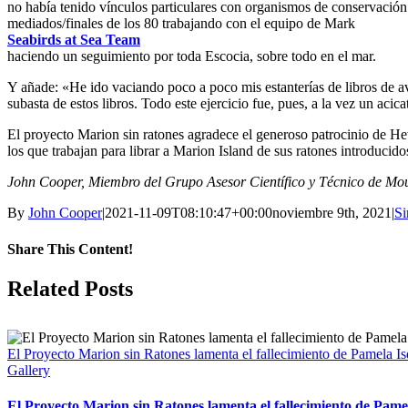
no había tenido vínculos particulares con organismos de conservación 
mediados/finales de los 80 trabajando con el equipo de Mark
Seabirds at Sea Team
haciendo un seguimiento por toda Escocia, sobre todo en el mar.
Y añade: «He ido vaciando poco a poco mis estanterías de libros de av
subasta de estos libros. Todo este ejercicio fue, pues, a la vez un ac
El proyecto Marion sin ratones agradece el generoso patrocinio de He
los que trabajan para librar a Marion Island de sus ratones introducid
John Cooper, Miembro del Grupo Asesor Científico y Técnico de Mo
By
John Cooper
|
2021-11-09T08:10:47+00:00
noviembre 9th, 2021
|
Si
Share This Content!
Facebook
X
LinkedIn
WhatsApp
Tumblr
Pinterest
Email
Related Posts
El Proyecto Marion sin Ratones lamenta el fallecimiento de Pamela Is
Gallery
El Proyecto Marion sin Ratones lamenta el fallecimiento de Pame