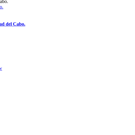
o.
dad del Cabo.
w