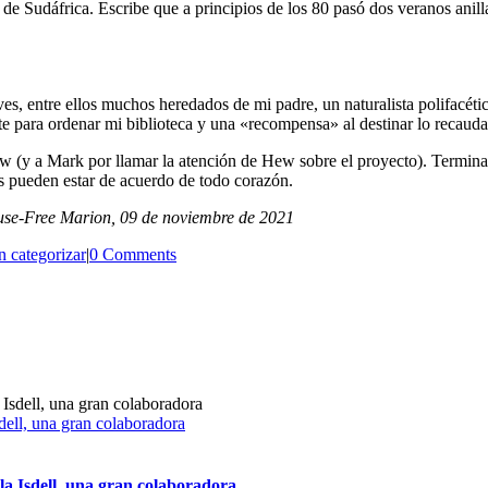
de Sudáfrica. Escribe que a principios de los 80 pasó dos veranos anil
es, entre ellos muchos heredados de mi padre, un naturalista polifacéti
icate para ordenar mi biblioteca y una «recompensa» al destinar lo recaud
w (y a Mark por llamar la atención de Hew sobre el proyecto). Termina 
os pueden estar de acuerdo de todo corazón.
use-Free Marion, 09 de noviembre de 2021
n categorizar
|
0 Comments
dell, una gran colaboradora
la Isdell, una gran colaboradora