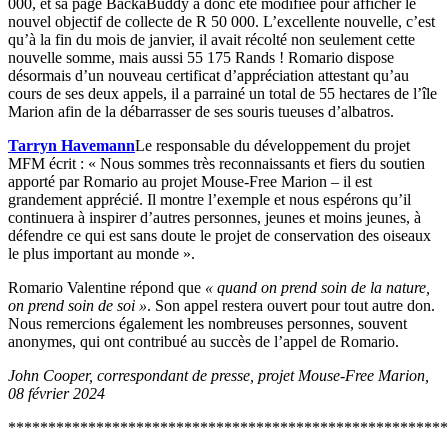
000, et sa page BackaBuddy a donc été modifiée pour afficher le
nouvel objectif de collecte de R 50 000. L’excellente nouvelle, c’est
qu’à la fin du mois de janvier, il avait récolté non seulement cette
nouvelle somme, mais aussi 55 175 Rands ! Romario dispose
désormais d’un nouveau certificat d’appréciation attestant qu’au
cours de ses deux appels, il a parrainé un total de 55 hectares de l’île
Marion afin de la débarrasser de ses souris tueuses d’albatros.
Tarryn Havemann
Le responsable du développement du projet
MFM écrit : « Nous sommes très reconnaissants et fiers du soutien
apporté par Romario au projet Mouse-Free Marion – il est
grandement apprécié. Il montre l’exemple et nous espérons qu’il
continuera à inspirer d’autres personnes, jeunes et moins jeunes, à
défendre ce qui est sans doute le projet de conservation des oiseaux
le plus important au monde ».
Romario Valentine répond que
« quand on prend soin de la nature,
on prend soin de soi »
. Son appel restera ouvert pour tout autre don.
Nous remercions également les nombreuses personnes, souvent
anonymes, qui ont contribué au succès de l’appel de Romario.
Jo
hn Cooper, correspondant de presse, projet Mouse-Free Marion,
08 février 2024
*******************************************************