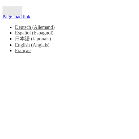
Page load link
Deutsch
(
Allemand
)
Español
(
Espagnol
)
日本語
(
Japonais
)
English
(
Anglais
)
Français
Go
to
Top