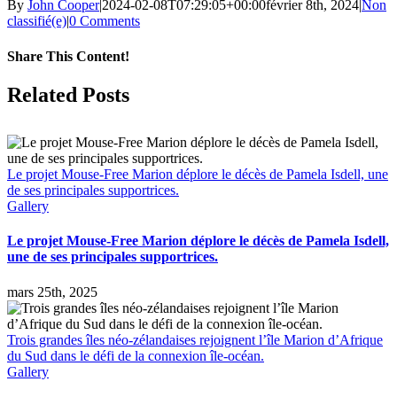
By
John Cooper
|
2024-02-08T07:29:05+00:00
février 8th, 2024
|
Non
classifié(e)
|
0 Comments
Share This Content!
Facebook
X
LinkedIn
WhatsApp
Tumblr
Pinterest
Email
Related Posts
Le projet Mouse-Free Marion déplore le décès de Pamela Isdell, une
de ses principales supportrices.
Gallery
Le projet Mouse-Free Marion déplore le décès de Pamela Isdell,
une de ses principales supportrices.
mars 25th, 2025
Trois grandes îles néo-zélandaises rejoignent l’île Marion d’Afrique
du Sud dans le défi de la connexion île-océan.
Gallery