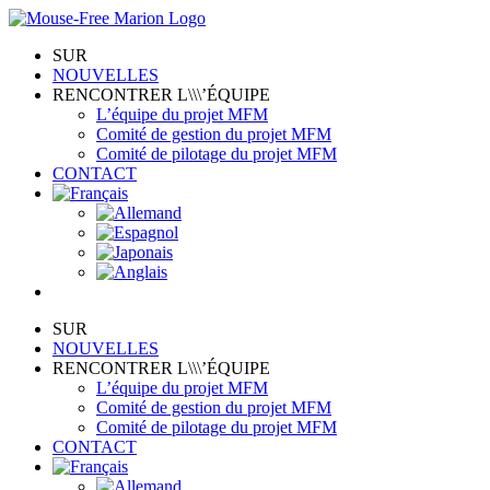
Skip
to
SUR
content
NOUVELLES
RENCONTRER L\\\’ÉQUIPE
L’équipe du projet MFM
Comité de gestion du projet MFM
Comité de pilotage du projet MFM
CONTACT
SUR
NOUVELLES
RENCONTRER L\\\’ÉQUIPE
L’équipe du projet MFM
Comité de gestion du projet MFM
Comité de pilotage du projet MFM
CONTACT