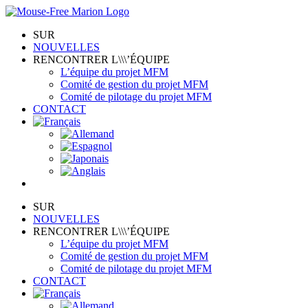
Skip
to
SUR
content
NOUVELLES
RENCONTRER L\\\’ÉQUIPE
L’équipe du projet MFM
Comité de gestion du projet MFM
Comité de pilotage du projet MFM
CONTACT
SUR
NOUVELLES
RENCONTRER L\\\’ÉQUIPE
L’équipe du projet MFM
Comité de gestion du projet MFM
Comité de pilotage du projet MFM
CONTACT