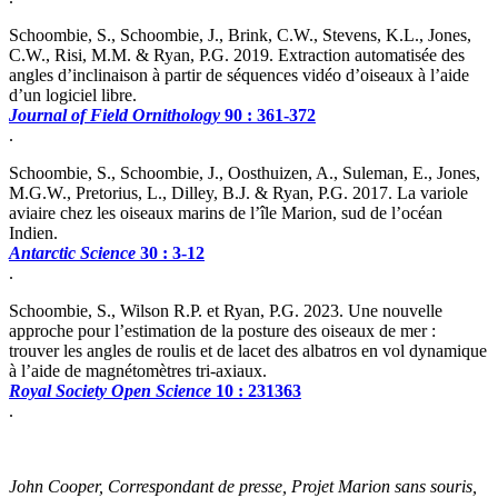
Schoombie, S., Schoombie, J., Brink, C.W., Stevens, K.L., Jones,
C.W., Risi, M.M. & Ryan, P.G. 2019. Extraction automatisée des
angles d’inclinaison à partir de séquences vidéo d’oiseaux à l’aide
d’un logiciel libre.
Journal of Field Ornithology
90 : 361-372
.
Schoombie, S., Schoombie, J., Oosthuizen, A., Suleman, E., Jones,
M.G.W., Pretorius, L., Dilley, B.J. & Ryan, P.G. 2017. La variole
aviaire chez les oiseaux marins de l’île Marion, sud de l’océan
Indien.
Antarctic Science
30 : 3-12
.
Schoombie, S., Wilson R.P. et Ryan, P.G. 2023. Une nouvelle
approche pour l’estimation de la posture des oiseaux de mer :
trouver les angles de roulis et de lacet des albatros en vol dynamique
à l’aide de magnétomètres tri-axiaux.
Royal Society Open Science
10 : 231363
.
Jo
hn Cooper, Correspondant de presse, Projet Marion sans souris,