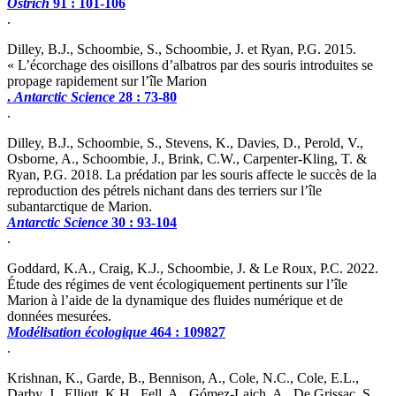
Ostrich
91 : 101-106
.
Dilley, B.J., Schoombie, S., Schoombie, J. et Ryan, P.G. 2015.
« L’écorchage des oisillons d’albatros par des souris introduites se
propage rapidement sur l’île Marion
.
Antarctic Science
28 : 73-80
.
Dilley, B.J., Schoombie, S., Stevens, K., Davies, D., Perold, V.,
Osborne, A., Schoombie, J., Brink, C.W., Carpenter-Kling, T. &
Ryan, P.G. 2018. La prédation par les souris affecte le succès de la
reproduction des pétrels nichant dans des terriers sur l’île
subantarctique de Marion.
Antarctic Science
30 : 93-104
.
Goddard, K.A., Craig, K.J., Schoombie, J. & Le Roux, P.C. 2022.
Étude des régimes de vent écologiquement pertinents sur l’île
Marion à l’aide de la dynamique des fluides numérique et de
données mesurées.
Modélisation écologique
464 : 109827
.
Krishnan, K., Garde, B., Bennison, A., Cole, N.C., Cole, E.L.,
Darby, J., Elliott, K.H., Fell, A., Gómez-Laich, A., De Grissac. S.,