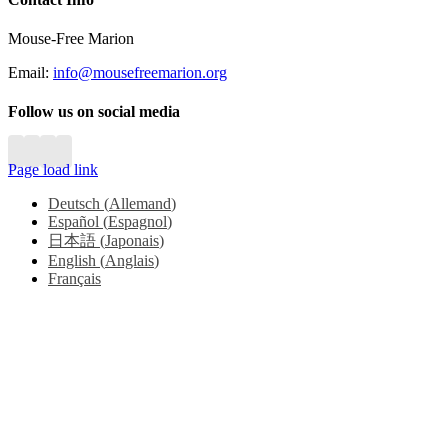
Sliding
Bar
Mouse-Free Marion
Area
Email:
info@mousefreemarion.org
Follow us on social media
Page load link
Deutsch
(
Allemand
)
Español
(
Espagnol
)
日本語
(
Japonais
)
English
(
Anglais
)
Français
Go
to
Top