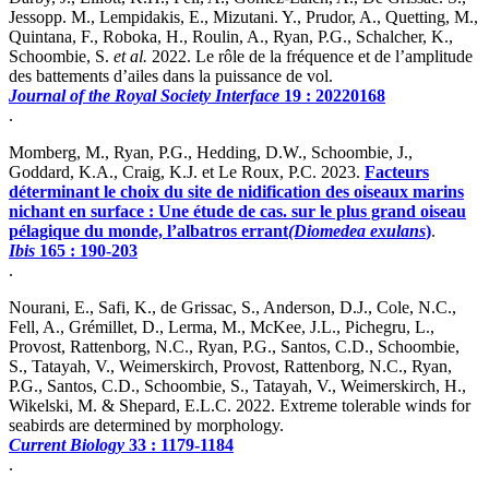
Jessopp. M., Lempidakis, E., Mizutani. Y., Prudor, A., Quetting, M.,
Quintana, F., Roboka, H., Roulin, A., Ryan, P.G., Schalcher, K.,
Schoombie, S.
et al.
2022. Le rôle de la fréquence et de l’amplitude
des battements d’ailes dans la puissance de vol.
Journal of the Royal Society Interface
19 : 20220168
.
Momberg, M., Ryan, P.G., Hedding, D.W., Schoombie, J.,
Goddard, K.A., Craig, K.J. et Le Roux, P.C. 2023.
Facteurs
déterminant le choix du site de nidification des oiseaux marins
nichant en surface : Une étude de cas. sur le plus grand oiseau
pélagique du monde, l’albatros errant
(Diomedea exulans
)
.
Ibis
165 : 190-203
.
Nourani, E., Safi, K., de Grissac, S., Anderson, D.J., Cole, N.C.,
Fell, A., Grémillet, D., Lerma, M., McKee, J.L., Pichegru, L.,
Provost, Rattenborg, N.C., Ryan, P.G., Santos, C.D., Schoombie,
S., Tatayah, V., Weimerskirch, Provost, Rattenborg, N.C., Ryan,
P.G., Santos, C.D., Schoombie, S., Tatayah, V., Weimerskirch, H.,
Wikelski, M. & Shepard, E.L.C. 2022. Extreme tolerable winds for
seabirds are determined by morphology.
Current Biology
33 : 1179-1184
.