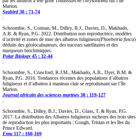
par les albatros à tête grise
Thalassarche chrysostoma
sur l’île
Marion.
Seabird
30 : 71-74
.
Schoombie, S., Connan, M., Dilley, B.J., Davies, D., Makhado,
A.B. & Ryan, P.G. 2022. Distribution non reproductrice, modèles
d’activité et zones de mue des albatros fuligineux
(Phoebetria fusca
)
déduits des géolocalisateurs, des traceurs satellitaires et des
marqueurs biochimiques.
Polar Biology
45 : 32-44
.
Schoombie, S., Crawford, R.J.M., Makhado, A.B., Dyer, B.M. &
Ryan, P.G. 2016. Tendances récentes des populations d’albatros
fuligineux et d’albatros à manteau clair se reproduisant sur l’île
Marion.
Journal africain des sciences marines
38 : 119-127
.
Schoombie, S., Dilley, B.J., Davies, D., Glass, T. & Ryan, P.G.
2017. La distribution des Albatros fuligineux nicheurs des trois sites
de reproduction les plus importants : Gough, Tristan et les îles du
Prince Edward.
Emu
117 : 160-169
.