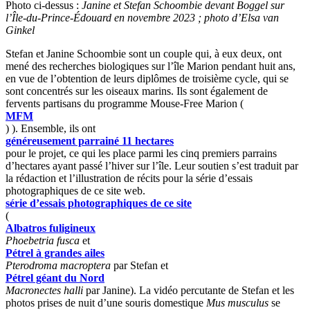
Photo ci-dessus :
Janine et Stefan Schoombie devant Boggel sur
l’Île-du-Prince-Édouard en novembre 2023 ; photo d’Elsa van
Ginkel
Stefan et Janine Schoombie sont un couple qui, à eux deux, ont
mené des recherches biologiques sur l’île Marion pendant huit ans,
en vue de l’obtention de leurs diplômes de troisième cycle, qui se
sont concentrés sur les oiseaux marins. Ils sont également de
fervents partisans du programme Mouse-Free Marion (
MFM
) ). Ensemble, ils ont
généreusement parrainé 11 hectares
pour le projet, ce qui les place parmi les cinq premiers parrains
d’hectares ayant passé l’hiver sur l’île. Leur soutien s’est traduit par
la rédaction et l’illustration de récits pour la série d’essais
photographiques de ce site web.
série d’essais photographiques de ce site
(
Albatros fuligineux
Phoebetria fusca
et
Pétrel à grandes ailes
Pterodroma macroptera
par Stefan et
Pétrel géant du Nord
Macronectes halli
par Janine). La vidéo percutante de Stefan et les
photos prises de nuit d’une souris domestique
Mus musculus
se