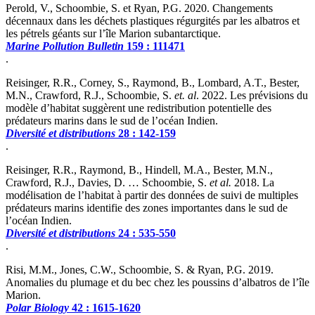
Perold, V., Schoombie, S. et Ryan, P.G. 2020. Changements
décennaux dans les déchets plastiques régurgités par les albatros et
les pétrels géants sur l’île Marion subantarctique.
Marine Pollution Bulletin
159 : 111471
.
Reisinger, R.R., Corney, S., Raymond, B., Lombard, A.T., Bester,
M.N., Crawford, R.J., Schoombie, S.
et. al
. 2022. Les prévisions du
modèle d’habitat suggèrent une redistribution potentielle des
prédateurs marins dans le sud de l’océan Indien.
Diversité et distributions
28 : 142-159
.
Reisinger, R.R., Raymond, B., Hindell, M.A., Bester, M.N.,
Crawford, R.J., Davies, D. … Schoombie, S.
et al.
2018. La
modélisation de l’habitat à partir des données de suivi de multiples
prédateurs marins identifie des zones importantes dans le sud de
l’océan Indien.
Diversité et distributions
24 : 535-550
.
Risi, M.M., Jones, C.W., Schoombie, S. & Ryan, P.G. 2019.
Anomalies du plumage et du bec chez les poussins d’albatros de l’île
Marion.
Polar Biology
42 : 1615-1620