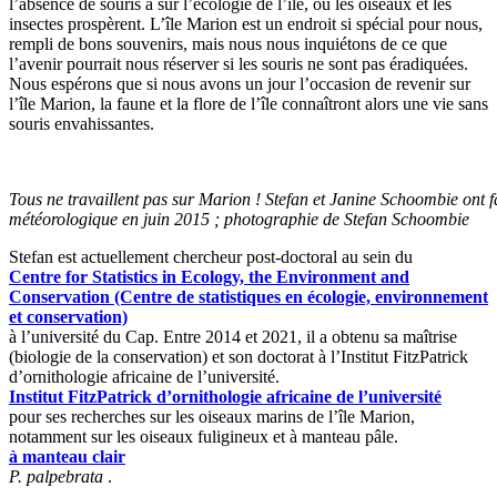
l’absence de souris a sur l’écologie de l’île, où les oiseaux et les
insectes prospèrent. L’île Marion est un endroit si spécial pour nous,
rempli de bons souvenirs, mais nous nous inquiétons de ce que
l’avenir pourrait nous réserver si les souris ne sont pas éradiquées.
Nous espérons que si nous avons un jour l’occasion de revenir sur
l’île Marion, la faune et la flore de l’île connaîtront alors une vie sans
souris envahissantes.
Tous ne travaillent pas sur Marion ! Stefan et Janine Schoombie ont
météorologique en juin 2015 ; photographie de Stefan Schoombie
Stefan est actuellement chercheur post-doctoral au sein du
Centre for Statistics in Ecology, the Environment and
Conservation (Centre de statistiques en écologie, environnement
et conservation)
à l’université du Cap. Entre 2014 et 2021, il a obtenu sa maîtrise
(biologie de la conservation) et son doctorat à l’Institut FitzPatrick
d’ornithologie africaine de l’université.
Institut FitzPatrick d’ornithologie africaine de l’université
pour ses recherches sur les oiseaux marins de l’île Marion,
notamment sur les oiseaux fuligineux et à manteau pâle.
à manteau clair
P.
palpebrata
.