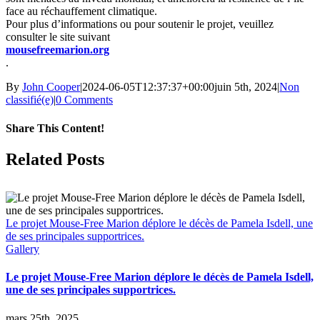
face au réchauffement climatique.
Pour plus d’informations ou pour soutenir le projet, veuillez
consulter le site suivant
mousefreemarion.org
.
By
John Cooper
|
2024-06-05T12:37:37+00:00
juin 5th, 2024
|
Non
classifié(e)
|
0 Comments
Share This Content!
Facebook
X
LinkedIn
WhatsApp
Tumblr
Pinterest
Email
Related Posts
Le projet Mouse-Free Marion déplore le décès de Pamela Isdell, une
de ses principales supportrices.
Gallery
Le projet Mouse-Free Marion déplore le décès de Pamela Isdell,
une de ses principales supportrices.
mars 25th, 2025