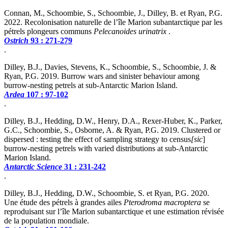
Connan, M., Schoombie, S., Schoombie, J., Dilley, B. et Ryan, P.G.
2022. Recolonisation naturelle de l’île Marion subantarctique par les
pétrels plongeurs communs
Pelecanoides urinatrix
.
Ostrich
93 : 271-279
.
Dilley, B.J., Davies, Stevens, K., Schoombie, S., Schoombie, J. &
Ryan, P.G. 2019. Burrow wars and sinister behaviour among
burrow-nesting petrels at sub-Antarctic Marion Island.
Ardea
107 : 97-102
.
Dilley, B.J., Hedding, D.W., Henry, D.A., Rexer-Huber, K., Parker,
G.C., Schoombie, S., Osborne, A. & Ryan, P.G. 2019. Clustered or
dispersed : testing the effect of sampling strategy to census
[sic
]
burrow-nesting petrels with varied distributions at sub-Antarctic
Marion Island.
Antarctic Science
31 : 231-242
.
Dilley, B.J., Hedding, D.W., Schoombie, S. et Ryan, P.G. 2020.
Une étude des pétrels à grandes ailes
Pterodroma macroptera
se
reproduisant sur l’île Marion subantarctique et une estimation révisée
de la population mondiale.