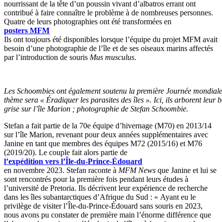
nourrissant de la tête d’un poussin vivant d’albatros errant ont
contribué à faire connaître le problème à de nombreuses personnes.
Quatre de leurs photographies ont été transformées en
posters MFM
Ils ont toujours été disponibles lorsque l’équipe du projet MFM avait
besoin d’une photographie de l’île et de ses oiseaux marins affectés
par l’introduction de souris
Mus musculus
.
Les Schoombies ont également soutenu la première Journée mondiale de
thème sera « Éradiquer les parasites des îles ». Ici, ils arborent leur b
grise sur l’île Marion ; photographie de Stefan Schoombie.
Stefan a fait partie de la 70e équipe d’hivernage (M70) en 2013/14
sur l’île Marion, revenant pour deux années supplémentaires avec
Janine en tant que membres des équipes M72 (2015/16) et M76
(2019/20). Le couple fait alors partie de
l’expédition vers l’Île-du-Prince-Édouard
en novembre 2023. Stefan raconte à
MFM News
que Janine et lui se
sont rencontrés pour la première fois pendant leurs études à
l’université de Pretoria. Ils décrivent leur expérience de recherche
dans les îles subantarctiques d’Afrique du Sud : « Ayant eu le
privilège de visiter l’Île-du-Prince-Édouard sans souris en 2023,
nous avons pu constater de première main l’énorme différence que