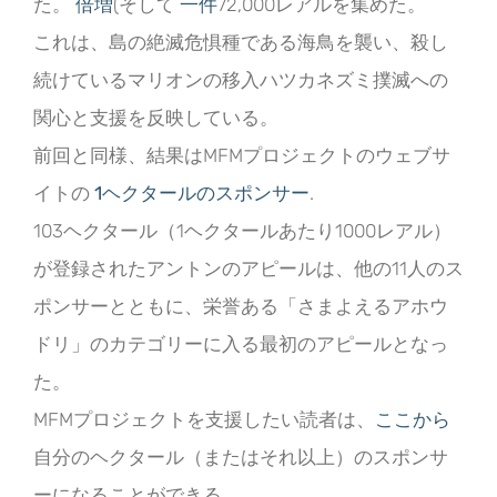
た。
倍増
(そして
一件
72,000レアルを集めた。
これは、島の絶滅危惧種である海鳥を襲い、殺し
続けているマリオンの移入ハツカネズミ撲滅への
関心と支援を反映している。
前回と同様、結果はMFMプロジェクトのウェブサ
イトの
1ヘクタールのスポンサー
.
103ヘクタール（1ヘクタールあたり1000レアル）
が登録されたアントンのアピールは、他の11人のス
ポンサーとともに、栄誉ある「さまよえるアホウ
ドリ」のカテゴリーに入る最初のアピールとなっ
た。
MFMプロジェクトを支援したい読者は、
ここから
自分のヘクタール（またはそれ以上）のスポンサ
ーになることができる。