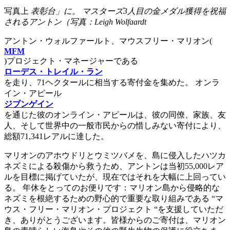
写真上
表彰台」に。 マスターズ3人目の金メダル獲得を祝福
されるアントン（写真：Leigh Wolfaardt
アントン・ウォルファールト、マウスフリー・マリオン(
MFM
)プロジェクト・マネージャーである
ローデス・トレイル・ラン
を走り、71ヘクタールに相当する寄付金を集めた。 オンラ
イン・アピール
ジブンゲイン
を通じた彼のオンライン・アピールは、彼の同僚、家族、友
人、そして世界中の一般市民からの惜しみない寄付により、
総額71,341レアルに達した。
マリオンのアホウドリとウミツバメを、島に侵入したハツカ
ネズミによる殺傷から救うため、アントンは当初55,000レア
ルを目標に掲げていたが、現在ではそれを大幅に上回ってい
る。 年休をとってのお便りです：マリオン島から侵略的な
ネズミを根絶するための野心的で重要な取り組みである “マ
ウス・フリー・マリオン・プロジェクト “を支援していただ
き、ありがとうございます。皆様からのご寄付は、マリオン