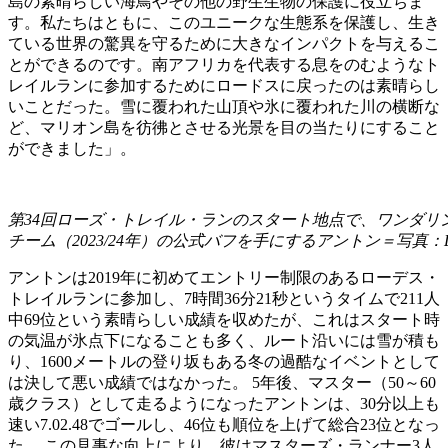
島の素晴らしい海鳥やその他の野生生物の保護に役立ちま
す。私たちはともに、このユニークな生態系を保護し、生き
ている世界の驚異を守るために大きなインパクトを与えるこ
とができるのです。南アフリカを代表する息をのむようなト
レイルランに参加するためにロードスに戻ったのは素晴らし
いことだった。雪に覆われた山頂や氷に覆われた川の横断な
ど、マリオン島を彷彿とさせる光景を目の当たりにすること
ができました」。
第34回ローズ・トレイル・ランのスタート地点で、ワンダリ
チーム（2023/24年）の公式バフを手にするアントン＝写真：Leigh 
アントンは2019年に初めてエントリー制限のあるローデス・
トレイルランに参加し、7時間36分21秒というタイムで211人
中69位という素晴らしい成績を収めたが、これはスタート時
の気温が氷点下になることも多く、ルート沿いには雪が積も
り、1600メートルの登り坂もある冬の過酷なイベントとして
は決して悪い成績ではなかった。 5年後、マスター（50～60
歳クラス）として走るようになったアントンは、30分以上も
速い7.02.48でゴールし、46位も順位を上げて総合23位となっ
た。 この見事な向上により、彼はマスターズ・ランナー3人