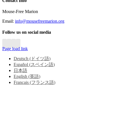
Close
Contact Info
Sliding
Bar
Mouse-Free Marion
Area
Email:
info@mousefreemarion.org
Follow us on social media
Page load link
Deutsch
(
ドイツ語
)
Español
(
スペイン語
)
日本語
English
(
英語
)
Français
(
フランス語
)
Go
to
Top