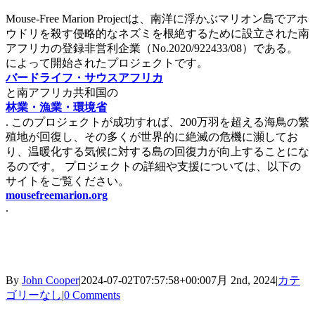
Mouse-Free Marion Projectは、南洋に浮かぶマリオン島でアホ
ウドリを殺す侵略的なネズミを根絶するために設立された南
アフリカの登録非営利企業（No.2020/922433/08）である。
によって開始されたプロジェクトです。
バードライフ・サウスアフリカ
と南アフリカ共和国の
林業・漁業・環境省
. このプロジェクトが成功すれば、200万羽を超える海鳥の繁
殖地が回復し、その多くが世界的に絶滅の危機に瀕してお
り、温暖化する気候に対する島の回復力が向上することにな
るのです。 プロジェクトの詳細や支援については、以下の
サイトをご覧ください。
mousefreemarion.org
.
By
John Cooper
|
2024-07-02T07:57:58+00:00
7月 2nd, 2024
|
カテ
ゴリーなし
|
0 Comments