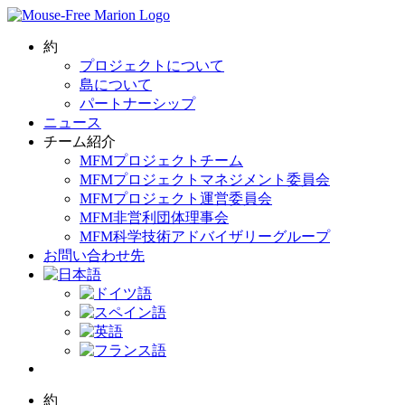
Skip
to
content
約
プロジェクトについて
島について
パートナーシップ
ニュース
チーム紹介
MFMプロジェクトチーム
MFMプロジェクトマネジメント委員会
MFMプロジェクト運営委員会
MFM非営利団体理事会
MFM科学技術アドバイザリーグループ
お問い合わせ先
約