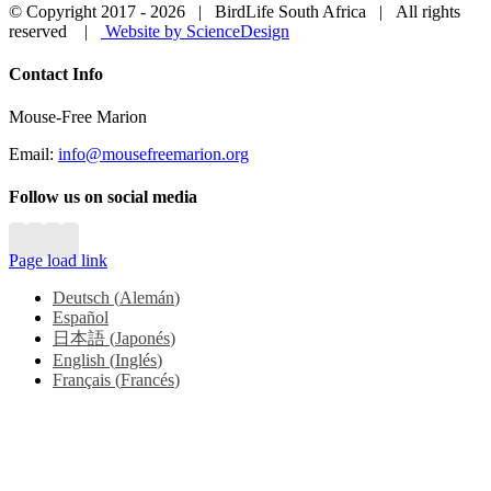
© Copyright 2017 -
2026 | BirdLife South Africa | All rights
reserved |
Website by ScienceDesign
Close
Contact Info
Sliding
Bar
Mouse-Free Marion
Area
Email:
info@mousefreemarion.org
Follow us on social media
Page load link
Deutsch
(
Alemán
)
Español
日本語
(
Japonés
)
English
(
Inglés
)
Français
(
Francés
)
Go
to
Top