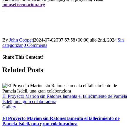
mousefreemarion.org
.
By
John Cooper
|
2024-07-02T07:57:58+00:00
julio 2nd, 2024
|
Sin
categorizar
|
0 Comments
Share This Content!
Facebook
X
LinkedIn
WhatsApp
Tumblr
Pinterest
Email
Related Posts
El Proyecto Marion sin Ratones lamenta el fallecimiento de Pamela
Isdell, una gran colaboradora
Gallery
El Proyecto Marion sin Ratones lamenta el fallecimiento de
Pamela Isdell, una gran colaboradora