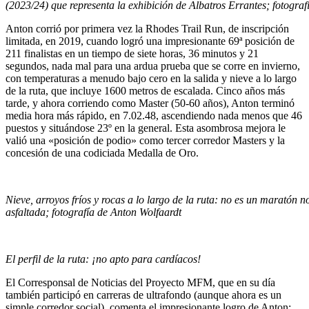
(2023/24) que representa la exhibición de Albatros Errantes; fotograf
Anton corrió por primera vez la Rhodes Trail Run, de inscripción
limitada, en 2019, cuando logró una impresionante 69ª posición de
211 finalistas en un tiempo de siete horas, 36 minutos y 21
segundos, nada mal para una ardua prueba que se corre en invierno,
con temperaturas a menudo bajo cero en la salida y nieve a lo largo
de la ruta, que incluye 1600 metros de escalada. Cinco años más
tarde, y ahora corriendo como Master (50-60 años), Anton terminó
media hora más rápido, en 7.02.48, ascendiendo nada menos que 46
puestos y situándose 23º en la general. Esta asombrosa mejora le
valió una «posición de podio» como tercer corredor Masters y la
concesión de una codiciada Medalla de Oro.
Nieve, arroyos fríos y rocas a lo largo de la ruta: no es un maratón 
asfaltada; fotografía de Anton Wolfaardt
El perfil de la ruta: ¡no apto para cardíacos!
El Corresponsal de Noticias del Proyecto MFM, que en su día
también participó en carreras de ultrafondo (aunque ahora es un
simple corredor social), comenta el impresionante logro de Anton: