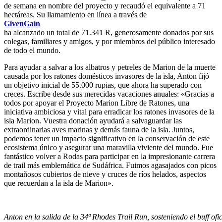
de semana en nombre del proyecto y recaudó el equivalente a 71
hectáreas. Su llamamiento en línea a través de
GivenGain
ha alcanzado un total de 71.341 R, generosamente donados por sus
colegas, familiares y amigos, y por miembros del público interesado
de todo el mundo.
Para ayudar a salvar a los albatros y petreles de Marion de la muerte
causada por los ratones domésticos invasores de la isla, Anton fijó
un objetivo inicial de 55.000 rupias, que ahora ha superado con
creces. Escribe desde sus merecidas vacaciones anuales: «Gracias a
todos por apoyar el Proyecto Marion Libre de Ratones, una
iniciativa ambiciosa y vital para erradicar los ratones invasores de la
isla Marion. Vuestra donación ayudará a salvaguardar las
extraordinarias aves marinas y demás fauna de la isla. Juntos,
podemos tener un impacto significativo en la conservación de este
ecosistema único y asegurar una maravilla viviente del mundo. Fue
fantástico volver a Rodas para participar en la impresionante carrera
de trail más emblemática de Sudáfrica. Fuimos agasajados con picos
montañosos cubiertos de nieve y cruces de ríos helados, aspectos
que recuerdan a la isla de Marion».
Anton en la salida de la 34ª Rhodes Trail Run, sosteniendo el buff of