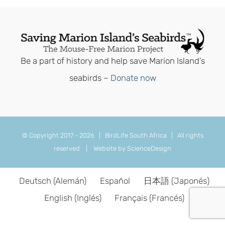
Be a part of history and help save Marion Island’s
seabirds –
Donate now
© Copyright 2017 -
2026 | BirdLife South Africa | All rights
reserved |
Website by ScienceDesign
Deutsch
(
Alemán
)
Español
日本語
(
Japonés
)
English
(
Inglés
)
Français
(
Francés
)