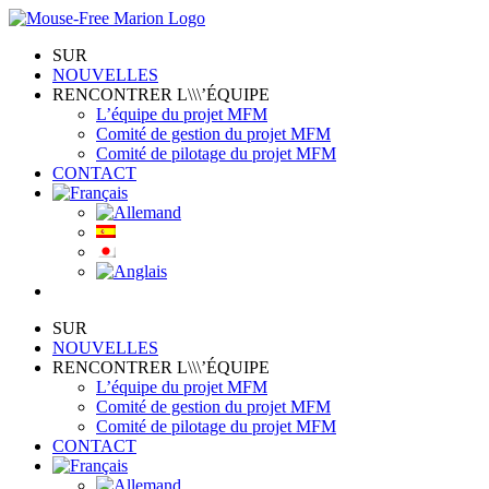
Skip
to
SUR
content
NOUVELLES
RENCONTRER L\\\’ÉQUIPE
L’équipe du projet MFM
Comité de gestion du projet MFM
Comité de pilotage du projet MFM
CONTACT
SUR
NOUVELLES
RENCONTRER L\\\’ÉQUIPE
L’équipe du projet MFM
Comité de gestion du projet MFM
Comité de pilotage du projet MFM
CONTACT