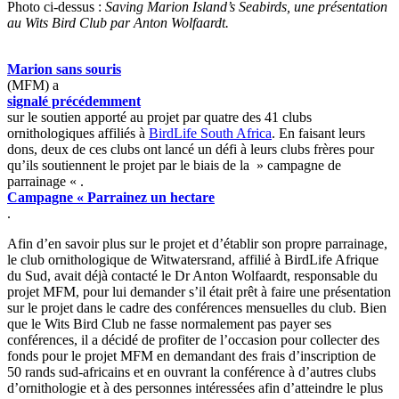
Photo ci-dessus :
Saving Marion Island’s Seabirds, une présentation
au Wits Bird Club par Anton Wolfaardt.
Marion sans souris
(MFM) a
signalé précédemment
sur le soutien apporté au projet par quatre des 41 clubs
ornithologiques affiliés à
BirdLife South Africa
. En faisant leurs
dons, deux de ces clubs ont lancé un défi à leurs clubs frères pour
qu’ils soutiennent le projet par le biais de la » campagne de
parrainage « .
Campagne « Parrainez un hectare
.
Afin d’en savoir plus sur le projet et d’établir son propre parrainage,
le club ornithologique de Witwatersrand, affilié à BirdLife Afrique
du Sud, avait déjà contacté le Dr Anton Wolfaardt, responsable du
projet MFM, pour lui demander s’il était prêt à faire une présentation
sur le projet dans le cadre des conférences mensuelles du club. Bien
que le Wits Bird Club ne fasse normalement pas payer ses
conférences, il a décidé de profiter de l’occasion pour collecter des
fonds pour le projet MFM en demandant des frais d’inscription de
50 rands sud-africains et en ouvrant la conférence à d’autres clubs
d’ornithologie et à des personnes intéressées afin d’atteindre le plus