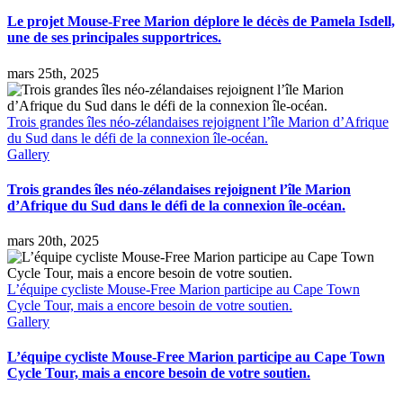
souris
Le projet Mouse-Free Marion déplore le décès de Pamela Isdell,
de
une de ses principales supportrices.
l’île
Marion
au
mars 25th, 2025
Witwatersrand
Bird
Club.
Trois grandes îles néo-zélandaises rejoignent l’île Marion d’Afrique
du Sud dans le défi de la connexion île-océan.
Gallery
Trois grandes îles néo-zélandaises rejoignent l’île Marion
d’Afrique du Sud dans le défi de la connexion île-océan.
mars 20th, 2025
L’équipe cycliste Mouse-Free Marion participe au Cape Town
Cycle Tour, mais a encore besoin de votre soutien.
Gallery
L’équipe cycliste Mouse-Free Marion participe au Cape Town
Cycle Tour, mais a encore besoin de votre soutien.