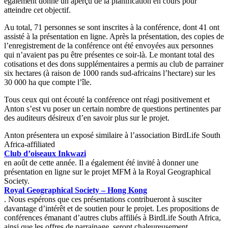
également donné un aperçu de la planification en cours pour
atteindre cet objectif.
Au total, 71 personnes se sont inscrites à la conférence, dont 41 ont
assisté à la présentation en ligne. Après la présentation, des copies de
l’enregistrement de la conférence ont été envoyées aux personnes
qui n’avaient pas pu être présentes ce soir-là. Le montant total des
cotisations et des dons supplémentaires a permis au club de parrainer
six hectares (à raison de 1000 rands sud-africains l’hectare) sur les
30 000 ha que compte l’île.
Tous ceux qui ont écouté la conférence ont réagi positivement et
Anton s’est vu poser un certain nombre de questions pertinentes par
des auditeurs désireux d’en savoir plus sur le projet.
Anton présentera un exposé similaire à l’association BirdLife South
Africa-affiliated
Club d’oiseaux Inkwazi
en août de cette année. Il a également été invité à donner une
présentation en ligne sur le projet MFM à la Royal Geographical
Society.
Royal Geographical Society – Hong Kong
. Nous espérons que ces présentations contribueront à susciter
davantage d’intérêt et de soutien pour le projet. Les propositions de
conférences émanant d’autres clubs affiliés à BirdLife South Africa,
ainsi que les offres de parrainage, seront chaleureusement