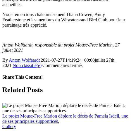
accueillies.
Nous remercions chaleureusement Diana Cowen, Andy
Featherstone et les membres du Witwatersrand Bird Club pour leur
parrainage très apprécié.
Anton Wolfaardt, responsable du projet Mouse-Free Marion, 27
juillet 2021
By
Anton Wolfaardt
|
2021-07-27T14:19:24+00:00
juillet 27th,
sur
2021
|
Non classifié(e)
|
Commentaires fermés
Anton
Wolfaardt,
Share This Content!
chef
de
Facebook
X
LinkedIn
WhatsApp
Tumblr
Pinterest
Email
Related Posts
projet,
donne
une
conférence
virtuelle
Le projet Mouse-Free Marion déplore le décès de Pamela Isdell, une
sur
de ses principales supportrices.
l’éradication
Gallery
des