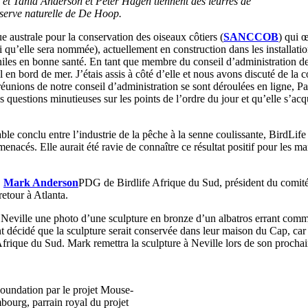
 et Tania Anderson et Peter Hagen tiennent des leurres de
réserve naturelle de De Hoop.
australe pour la conservation des oiseaux côtiers (
SANCCOB
) qui 
si qu’elle sera nommée), actuellement en construction dans les installa
véniles en bonne santé. En tant que membre du conseil d’administratio
tel en bord de mer. J’étais assis à côté d’elle et nous avons discuté de 
réunions de notre conseil d’administration se sont déroulées en ligne, 
s questions minutieuses sur les points de l’ordre du jour et qu’elle s’acq
ble conclu entre l’industrie de la pêche à la senne coulissante, BirdL
enacés. Elle aurait été ravie de connaître ce résultat positif pour les man
,
Mark Anderson
PDG de Birdlife Afrique du Sud, président du comi
retour à Atlanta.
t Neville une photo d’une sculpture en bronze d’un albatros errant co
 décidé que la sculpture serait conservée dans leur maison du Cap, car
Afrique du Sud. Mark remettra la sculpture à Neville lors de son procha
 Foundation par le projet Mouse-
bourg, parrain royal du projet