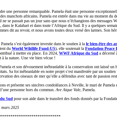
dre une personne remarquable. Pamela était une personne exceptionnelle
r, des manchots africains. Pamela est entrée dans ma vie au moment du d
il ne se passait pas un jour sans que nous n’échangions des messages W
ns le Kalahari et dans toute l’Afrique du Sud. Il y a quelques semaines,
mmes dit au revoir, et nous avons toutes deux versé des larmes. Son héri
, Pamela s’est également investie dans le soutien à la
le bien-être des 
dent du
World Wildlife Fund-US
), elle soutenait la
Fondation Peace 
ontribué à mettre en place. En 2024,
WWF Afrique du Sud
a décerné à
t à la nature. Une vie bien vécue !
 Pamela et son dévouement inébranlable à la conservation ont laissé un 
ats. Sa foi inébranlable en notre projet s’est manifestée par un soutien 
servation des oiseaux de mer qu’elle a défendus avec tant de passion res
s et présente ses sincères condoléances à Neville, le mari de Pamela et
rte d’une personne hors du commun.
Ave Atque
Vale
, Pamela.
e du Sud
pour son aide dans le transfert des fonds donnés par la Fondatio
5 mars 2025
*****************************