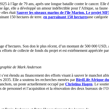
25 à l’âge de 79 ans, après une longue bataille contre le cancer. Elle ét
 âge, elle a développé un amour indéfectible pour l’Afrique, sa faune e
elles était
Sauver les oiseaux marins de l’île Marion. Le projet 
ainant 150 hectares de terre.
en parrainant 150 hectares
une catégorie
ge d’hectares. Son don le plus récent, d’un montant de 500 000 USD, a é
 efforts de collecte de fonds du projet et est extrêmement appréciée p
otographie de Mark Anderson
s’est étendu au financement des efforts visant à sauver le manchot afri
 dès 2035. Elle a soutenu les recherches menées par
BirdLife Afrique d
 manchots, un poste actuellement occupé par
Christina Hagen
. Le soutie
stes de personnel et l’acquisition et la rénovation des deux bureaux de