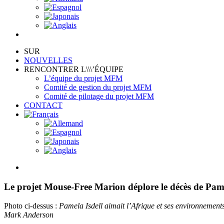
SUR
NOUVELLES
RENCONTRER L\\\’ÉQUIPE
L’équipe du projet MFM
Comité de gestion du projet MFM
Comité de pilotage du projet MFM
CONTACT
View
Larger
Image
Le projet Mouse-Free Marion déplore le décès de Pamel
Photo ci-dessus :
Pamela Isdell aimait l’Afrique et ses environnement
Mark Anderson