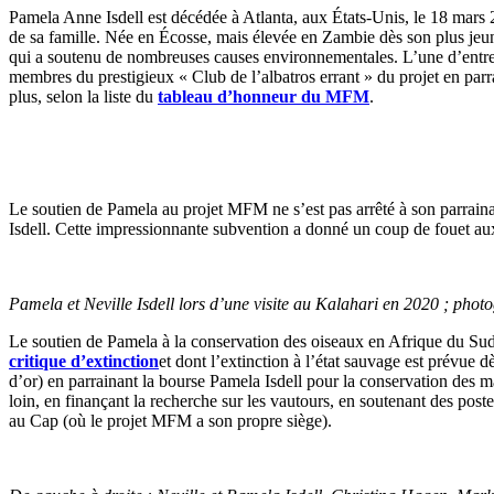
Pamela Anne Isdell est décédée à Atlanta, aux États-Unis, le 18 mars 20
de sa famille. Née en Écosse, mais élevée en Zambie dès son plus jeune
qui a soutenu de nombreuses causes environnementales. L’une d’entre 
membres du prestigieux « Club de l’albatros errant » du projet en parr
plus, selon la liste du
tableau d’honneur du MFM
.
Le soutien de Pamela au projet MFM ne s’est pas arrêté à son parraina
Isdell. Cette impressionnante subvention a donné un coup de fouet aux
Pamela et Neville Isdell lors d’une visite au Kalahari en 2020 ; ph
Le soutien de Pamela à la conservation des oiseaux en Afrique du Sud 
critique d’extinction
et dont l’extinction à l’état sauvage est prévue
d’or) en parrainant la bourse Pamela Isdell pour la conservation des
loin, en finançant la recherche sur les vautours, en soutenant des po
au Cap (où le projet MFM a son propre siège).