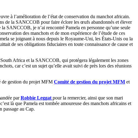
œuvre à l’amélioration de l’état de conservation du manchot africain.
tions de la SANCCOB pour faire éclore les œufs abandonnés et élever
n de la SANCCOB, je n’ai rencontré Pamela en personne qu’une seule
la conservation des manchots et de mon expérience de l’étude de ces
Pamela se joignant à nous depuis le Royaume-Uni, les États-Unis ou la
uittait de ses obligations fiduciaires en toute connaissance de cause et
ife South Africa et la SANCCOB, qui protégera légalement les zones
chots, car c’est un sujet qu’elle avait suivi de près lors des réunions
té de gestion du projet MFM
Comité de gestion du projet MFM
et
mmandée par
Robbie Leggat
pour la remercier, ainsi que son mari
 c’est là que Pamela est tombée amoureuse des manchots africains et
in passage au Cap.