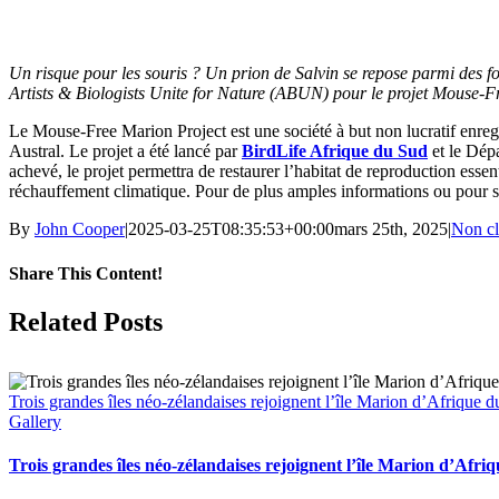
Un risque pour les souris ? Un prion de Salvin se repose parmi des f
Artists & Biologists Unite for Nature (ABUN) pour le projet Mouse-F
Le Mouse-Free Marion Project est une société à but non lucratif enreg
Austral. Le projet a été lancé par
BirdLife Afrique du Sud
et le Dépa
achevé, le projet permettra de restaurer l’habitat de reproduction esse
réchauffement climatique. Pour de plus amples informations ou pour sou
By
John Cooper
|
2025-03-25T08:35:53+00:00
mars 25th, 2025
|
Non cl
Share This Content!
Facebook
X
LinkedIn
WhatsApp
Tumblr
Pinterest
Email
Related Posts
Trois grandes îles néo-zélandaises rejoignent l’île Marion d’Afrique d
Gallery
Trois grandes îles néo-zélandaises rejoignent l’île Marion d’Afriq