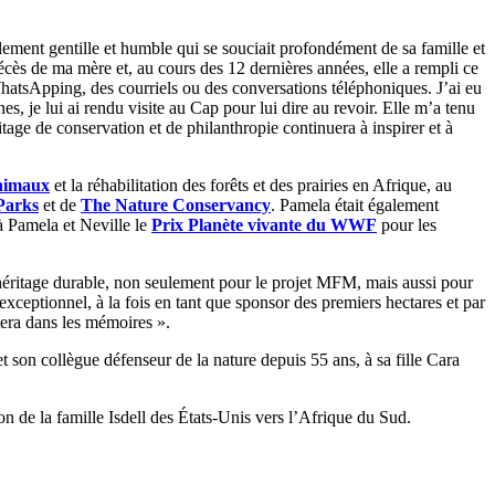
ment gentille et humble qui se souciait profondément de sa famille et
écès de ma mère et, au cours des 12 dernières années, elle a rempli ce
hatsApping, des courriels ou des conversations téléphoniques. J’ai eu
 je lui ai rendu visite au Cap pour lui dire au revoir. Elle m’a tenu
tage de conservation et de philanthropie continuera à inspirer et à
animaux
et la réhabilitation des forêts et des prairies en Afrique, au
Parks
et de
The Nature Conservancy
. Pamela était également
 Pamela et Neville le
Prix Planète vivante du WWF
pour les
héritage durable, non seulement pour le projet MFM, mais aussi pour
exceptionnel, à la fois en tant que sponsor des premiers hectares et par
tera dans les mémoires ».
 son collègue défenseur de la nature depuis 55 ans, à sa fille Cara
n de la famille Isdell des États-Unis vers l’Afrique du Sud.