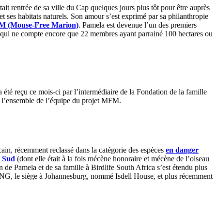
ait rentrée de sa ville du Cap quelques jours plus tôt pour être auprès
t ses habitats naturels. Son amour s’est exprimé par sa philanthropie
MFM (Mouse-Free Marion)
. Pamela est devenue l’un des premiers
 qui ne compte encore que 22 membres ayant parrainé 100 hectares ou
té reçu ce mois-ci par l’intermédiaire de la Fondation de la famille
ar l’ensemble de l’équipe du projet MFM.
cain, récemment reclassé dans la catégorie des espèces
en danger
u Sud
(dont elle était à la fois mécène honoraire et mécène de l’oiseau
n de Pamela et de sa famille à Birdlife South Africa s’est étendu plus
 l’ONG, le siège à Johannesburg, nommé Isdell House, et plus récemment