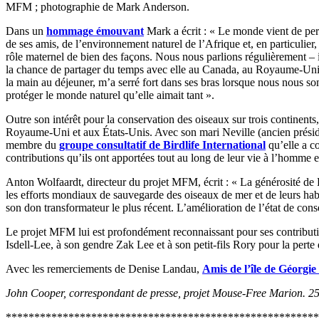
MFM ; photographie de Mark Anderson.
Dans un
hommage émouvant
Mark a écrit : « Le monde vient de per
de ses amis, de l’environnement naturel de l’Afrique et, en particulie
rôle maternel de bien des façons. Nous nous parlions régulièrement – 
la chance de partager du temps avec elle au Canada, au Royaume-Uni, da
la main au déjeuner, m’a serré fort dans ses bras lorsque nous nous so
protéger le monde naturel qu’elle aimait tant ».
Outre son intérêt pour la conservation des oiseaux sur trois continents
Royaume-Uni et aux États-Unis. Avec son mari Neville (ancien prési
membre du
groupe consultatif de Birdlife International
qu’elle a c
contributions qu’ils ont apportées tout au long de leur vie à l’homme e
Anton Wolfaardt, directeur du projet MFM, écrit : « La générosité de
les efforts mondiaux de sauvegarde des oiseaux de mer et de leurs habit
son don transformateur le plus récent. L’amélioration de l’état de con
Le projet MFM lui est profondément reconnaissant pour ses contribution
Isdell-Lee, à son gendre Zak Lee et à son petit-fils Rory pour la pe
Avec les remerciements de Denise Landau,
Amis de l’île de Géorgi
John Cooper, correspondant de presse, projet Mouse-Free Marion. 2
*******************************************************