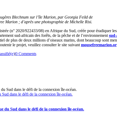
ougères Blechnum sur l’île Marion, par Georgia Feild de
ree Marion ; d’après une photographie de Michelle Risi.
istrée (n° 2020/922433/08) en Afrique du Sud, créée pour éradiquer les 
rtement sud-africain des forêts, de la pêche et de l’environnement
sud-
ntiel de plus de deux millions d’oiseaux marins, dont beaucoup sont mena
tenir le projet, veuillez consulter le site suivant
mousefreemarion.or
assifié(e)
|
0 Comments
u Sud dans le défi de la connexion île-océan.
ue du Sud dans le défi de la connexion île-océan.