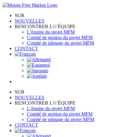
Skip
to
SUR
content
NOUVELLES
RENCONTRER L\\\’ÉQUIPE
L’équipe du projet MFM
Comité de gestion du projet MFM
Comité de pilotage du projet MFM
CONTACT
SUR
NOUVELLES
RENCONTRER L\\\’ÉQUIPE
L’équipe du projet MFM
Comité de gestion du projet MFM
Comité de pilotage du projet MFM
CONTACT