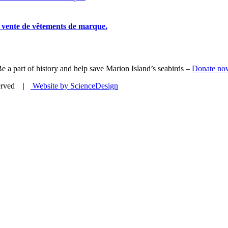
la vente de vêtements de marque.
e a part of history and help save Marion Island’s seabirds –
Donate no
eserved |
Website by ScienceDesign