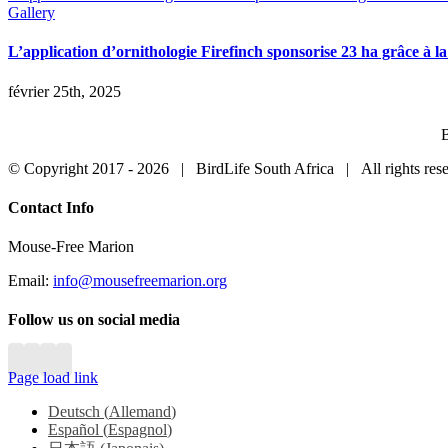
Gallery
L’application d’ornithologie Firefinch sponsorise 23 ha grâce à 
février 25th, 2025
B
© Copyright 2017 -
2026 | BirdLife South Africa | All rights r
Close
Contact Info
Sliding
Bar
Mouse-Free Marion
Area
Email:
info@mousefreemarion.org
Follow us on social media
Page load link
Deutsch
(
Allemand
)
Español
(
Espagnol
)