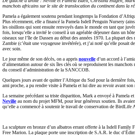
De gauche à droite : Neville et Pamela Isdell, Christina Hagen, Mark
manchots africains sur le site de translocation du continent dans la 
Pamela a également soutenu pendant longtemps la Fondation d’Afrique 
Plus récemment, elle a financé la Pamela Isdell Penguin Nursery (ain
les oisillons qui sont ensuite renvoyés dans le monde en tant que ju
fois, lorsqu’elle a invité le conseil à un agréable déjeuner dans un hô
oiseaux sur l’île de Dassen au début des années 1970. La plupart des 
Zambie (c’était une voyageuse invétérée), et j’ai noté qu’elle posait de
avec soin.
Le jour même de son décès, on a appris
nouvelle
d’un accord à l’amia
d’alimentation autour de six îles clés où se reproduisent les manchots m
du conseil d’administration de la SANCCOB.
Quelques jours avant de quitter l’Afrique du Sud pour la dernière fois
ami proche, a pu rendre visite à Pamela et lui dire au revoir avant son 
La semaine précédant sa triste disparition, Mark a envoyé à Pamela e
Neville
au nom du projet MFM, pour leur généreux soutien. Ils avaient
qu’elle a commencé à soutenir le travail de conservation de BirdLife 
La sculpture en bronze d’un albatros errant offerte à la Isdell Family
Free Marion. La plaque porte une inscription de S.A.R. le duc d’Édim