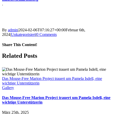
.
By
admin
|
2024-02-06T07:16:27+00:00
Februar 6th,
2024
|
Unkategorisiert
|
0 Comments
Share This Content!
Facebook
X
LinkedIn
WhatsApp
Tumblr
Pinterest
Email
Related Posts
Das Mouse-Free Marion Project trauert um Pamela Isdell, eine
wichtige Unterstützerin
Gallery
Das Mouse-Free Marion Project trauert um Pamela Isdell, eine
wichtige Unterstützerin
März 25th, 2025