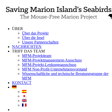
Skip
to
content
ÜBER
Über das Projekt
Über die Insel
Unsere Partnerschaften
NACHRICHTEN
TRIFF DAS TEAM
MFM-Projektteam
MFM-Projektmanagement-Ausschuss
MFM-Projekt-Lenkungsausschuss
MFM Non-Profit-Unternehmensvorstand
Wissenschaftliche und technische Beratungsgruppe der
MFM
KONTACT