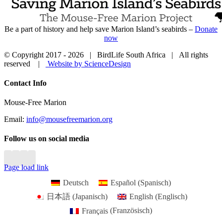
Be a part of history and help save Marion Island’s seabirds –
Donate
now
© Copyright 2017 -
2026 | BirdLife South Africa | All rights
reserved |
Website by ScienceDesign
Close
Contact Info
Sliding
Bar
Mouse-Free Marion
Area
Email:
info@mousefreemarion.org
Follow us on social media
Page load link
Deutsch
Español
(
Spanisch
)
日本語
(
Japanisch
)
English
(
Englisch
)
Français
(
Französisch
)