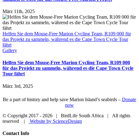
März 11th, 2025
Helfen Sie dem Mouse-Free Marion Cycling Team, R109 000 für
das Projekt zu sammeln, während es die Cape Town Cycle Tour
fährt
Gallery
Helfen Sie dem Mouse-Free Marion Cycling Team, R109 000
für das Projekt zu sammeln, während es die Cape Town Cycle
Tour fährt
März 3rd, 2025
Be a part of history and help save Marion Island’s seabirds –
Donate
now
© Copyright 2017 -
2026 | BirdLife South Africa | All rights
reserved |
Website by ScienceDesign
Close
Contact Info
Sliding