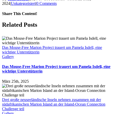
2024
|
Unkategorisiert
|
0 Comments
Share This Content!
Facebook
X
LinkedIn
WhatsApp
Tumblr
Pinterest
Email
Related Posts
Das Mouse-Free Marion Project trauert um Pamela Isdell, eine
wichtige Unterstützerin
Gallery
Das Mouse-Free Marion Project trauert um Pamela Isdell, eine
wichtige Unterstützerin
März 25th, 2025
Drei große neuseeländische Inseln nehmen zusammen mit der
südafrikanischen Marion Island an der Island-Ocean Connection
Challenge teil
Gallery