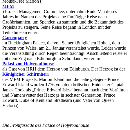
Mouse-Free Marion (
MFM
) Project Management Committee, unternahm Ende Mai dieses
Jahres im Namen des Projekts eine fünftägige Reise nach
Großbritannien, um Spenden zu sammeln und die Bekanntheit des
Projekts zu steigern. Seine Reise begann in London mit der
Teilnahme an einer
Gartenparty
im Buckingham Palace, die von Seiner königlichen Hoheit, dem
Prinzen von Wales, am 21. Januar veranstaltet wurde. Leider wurde
die Veranstaltung durch Regen beeinträchtigt. Anschließend reiste er
mit dem Zug nach Edinburgh in Schottland, wo er im
Palast von Holyroodhouse
als Gast von HRH dem Herzog von Edinburgh. Der Herzog ist der
Königlicher Schirmherr
des MFM-Projekts. Marion Island und die nahe gelegene Prince
Edward Island wurden 1776 von dem britischen Entdecker Captain
James Cook als „Prince Edward Isles“ benannt, nach dem Vorfahren
und Namensvetter des Herzogs in sechster Generation, Prince
Edward, Duke of Kent and Strathearn (und Vater von Queen
Victoria).
Die Frontfassade des Palace of Holyroodhouse