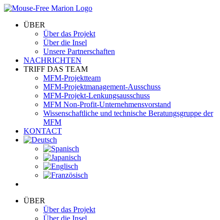
Skip
to
ÜBER
content
Über das Projekt
Über die Insel
Unsere Partnerschaften
NACHRICHTEN
TRIFF DAS TEAM
MFM-Projektteam
MFM-Projektmanagement-Ausschuss
MFM-Projekt-Lenkungsausschuss
MFM Non-Profit-Unternehmensvorstand
Wissenschaftliche und technische Beratungsgruppe der
MFM
KONTACT
ÜBER
Über das Projekt
Über die Insel