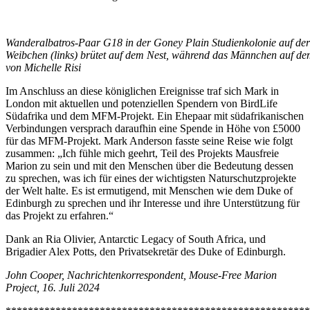
Wanderalbatros-Paar G18 in der Goney Plain Studienkolonie auf der 
Weibchen (links) brütet auf dem Nest, während das Männchen auf de
von Michelle Risi
Im Anschluss an diese königlichen Ereignisse traf sich Mark in
London mit aktuellen und potenziellen Spendern von BirdLife
Südafrika und dem MFM-Projekt. Ein Ehepaar mit südafrikanischen
Verbindungen versprach daraufhin eine Spende in Höhe von £5000
für das MFM-Projekt. Mark Anderson fasste seine Reise wie folgt
zusammen: „Ich fühle mich geehrt, Teil des Projekts Mausfreie
Marion zu sein und mit den Menschen über die Bedeutung dessen
zu sprechen, was ich für eines der wichtigsten Naturschutzprojekte
der Welt halte. Es ist ermutigend, mit Menschen wie dem Duke of
Edinburgh zu sprechen und ihr Interesse und ihre Unterstützung für
das Projekt zu erfahren.“
Dank an Ria Olivier, Antarctic Legacy of South Africa, und
Brigadier Alex Potts, den Privatsekretär des Duke of Edinburgh.
Jo
hn Cooper, Nachrichtenkorrespondent, Mouse-Free Marion
Project, 16. Juli 2024