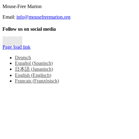
Bar
Mouse-Free Marion
Area
Email:
info@mousefreemarion.org
Follow us on social media
Page load link
Deutsch
Español
(
Spanisch
)
日本語
(
Japanisch
)
English
(
Englisch
)
Français
(
Französisch
)
Go
to
Top