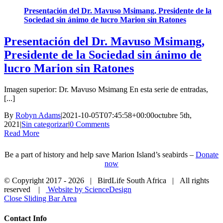
Presentación del Dr. Mavuso Msimang, Presidente de la
Sociedad sin ánimo de lucro Marion sin Ratones
Presentación del Dr. Mavuso Msimang,
Presidente de la Sociedad sin ánimo de
lucro Marion sin Ratones
Imagen superior: Dr. Mavuso Msimang En esta serie de entradas,
[...]
By
Robyn Adams
|
2021-10-05T07:45:58+00:00
octubre 5th,
2021
|
Sin categorizar
|
0 Comments
Read More
Be a part of history and help save Marion Island’s seabirds –
Donate
now
© Copyright 2017 -
2026 | BirdLife South Africa | All rights
reserved |
Website by ScienceDesign
Close Sliding Bar Area
Contact Info