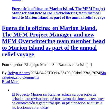
Fuera de la oficina: en Marion Island. The MFM Project
Manager and new MFM Overwintering team member
head to Marion Island as part of the annual relief voyage
Fuera de la oficina: en Marion Island.
The MFM Project Manager and new
MFM Overwintering team member head
to Marion Island as part of the annual
relief voyage
Foto superior: El equipo Marion Sin Ratones en la Isla [...]
By
Robyn Adams
|
2024-04-23T09:14:36+00:00
abril 23rd, 2024
|
Sin
categorizar
|
0 Comments
Read More
El Proyecto Marion sin Ratones aplaza su operación de
cebado para revisar por qué fracasaron dos intentos recientes
de erradicación y garantizar que su planificación se ajusta a
las lecciones aprendidas.