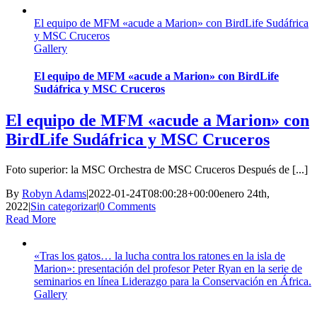
El equipo de MFM «acude a Marion» con BirdLife Sudáfrica
y MSC Cruceros
Gallery
El equipo de MFM «acude a Marion» con BirdLife
Sudáfrica y MSC Cruceros
El equipo de MFM «acude a Marion» con
BirdLife Sudáfrica y MSC Cruceros
Foto superior: la MSC Orchestra de MSC Cruceros Después de [...]
By
Robyn Adams
|
2022-01-24T08:00:28+00:00
enero 24th,
2022
|
Sin categorizar
|
0 Comments
Read More
«Tras los gatos… la lucha contra los ratones en la isla de
Marion»: presentación del profesor Peter Ryan en la serie de
seminarios en línea Liderazgo para la Conservación en África.
Gallery