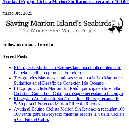
Ayuda al Equipo Ciclista Marion Sin Ratones a recaudar 109 000 
marzo 3rd, 2025
Follow us on social media:
Recent Posts
El Proyecto Marion sin Ratones lamenta el fallecimiento de
Pamela Isdell, una gran colaboradora
Tres grandes islas neozelandesas se unen a la Isla Marion de
Sudáfrica en el Desafío de Conexión Isla-Océano
El Equipo Ciclista Marion Sin Ratón participa en la Vuelta
Ciclista a Ciudad del Cabo, pero sigue necesitando tu apoyo
El Legado Antártico de Sudáfrica dona libros y recauda R
5450 para el Proyecto Marion Libre de Ratones
Ayuda al Equipo Ciclista Marion Sin Ratones a recaudar 109
000 rands para el Proyecto mientras recorre la Vuelta Ciclista
a Ciudad del Cabo.