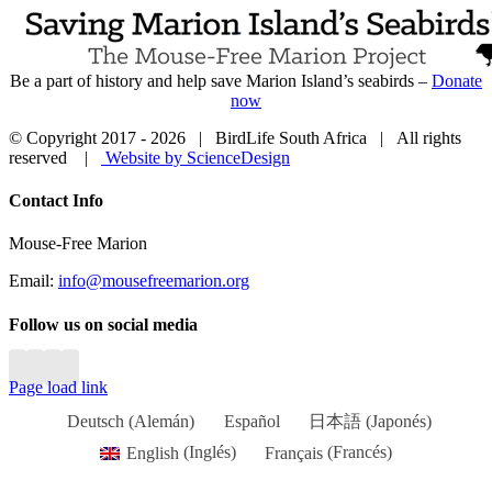
Be a part of history and help save Marion Island’s seabirds –
Donate
now
© Copyright 2017 -
2026 | BirdLife South Africa | All rights
reserved |
Website by ScienceDesign
Close
Contact Info
Sliding
Bar
Mouse-Free Marion
Area
Email:
info@mousefreemarion.org
Follow us on social media
Page load link
Deutsch
(
Alemán
)
Español
日本語
(
Japonés
)
English
(
Inglés
)
Français
(
Francés
)