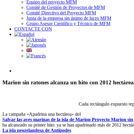
Equipo del proyecto MFM
Comité de Gestión de Proyectos de MFM
Comité Directivo del Proyecto MFM
Junta de la empresa sin ánimo de lucro MFM
Grupo Asesor Científico y Técnico de MFM
CONTACTE CON
View
Larger
Image
Marion sin ratones alcanza un hito con 2012 hectár
Cada rectángulo expuesto rep
La campaña «Apadrina una hectárea» del
Salvar las aves marinas de la isla de Marion Proyecto Marion sin
ha alcanzado su primer hito: ya se han apadrinado más de 2012 hectáre
La isla neozelandesa de Antipodes