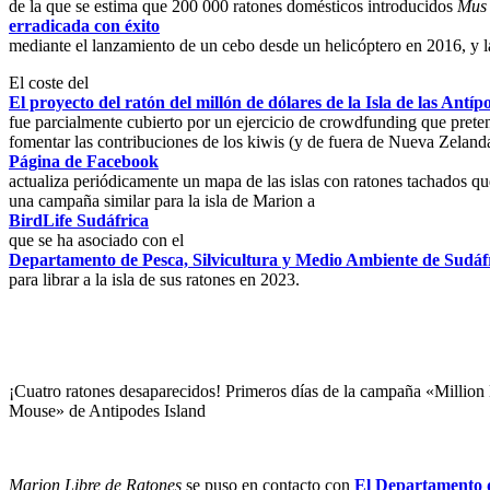
de la que se estima que 200 000 ratones domésticos introducidos
Mus 
erradicada con éxito
mediante el lanzamiento de un cebo desde un helicóptero en 2016, y l
El coste del
El proyecto del ratón del millón de dólares de la Isla de las Antíp
fue parcialmente cubierto por un ejercicio de crowdfunding que prete
fomentar las contribuciones de los kiwis (y de fuera de Nueva Zelanda
Página de Facebook
actualiza periódicamente un mapa de las islas con ratones tachados q
una campaña similar para la isla de Marion a
BirdLife Sudáfrica
que se ha asociado con el
Departamento de Pesca, Silvicultura y Medio Ambiente de Sudáf
para librar a la isla de sus ratones en 2023.
¡Cuatro ratones desaparecidos! Primeros días de la campaña «Million
Mouse» de Antipodes Island
Marion Libre de Ratones
se puso en contacto con
El Departamento 