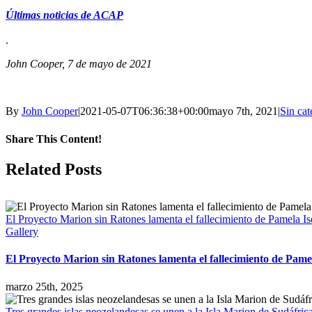
Últimas noticias de ACAP
.
John Cooper, 7 de mayo de 2021
By
John Cooper
|
2021-05-07T06:36:38+00:00
mayo 7th, 2021
|
Sin cat
Share This Content!
Facebook
X
LinkedIn
WhatsApp
Tumblr
Pinterest
Email
Related Posts
El Proyecto Marion sin Ratones lamenta el fallecimiento de Pamela Is
Gallery
El Proyecto Marion sin Ratones lamenta el fallecimiento de Pame
marzo 25th, 2025
Tres grandes islas neozelandesas se unen a la Isla Marion de Sudáfri