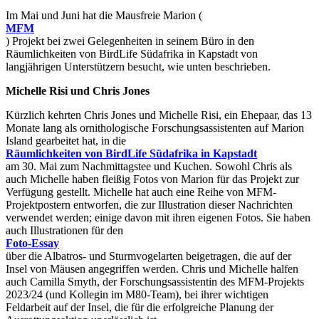
Im Mai und Juni hat die Mausfreie Marion (
MFM
) Projekt bei zwei Gelegenheiten in seinem Büro in den
Räumlichkeiten von BirdLife Südafrika in Kapstadt von
langjährigen Unterstützern besucht, wie unten beschrieben.
Michelle Risi und Chris Jones
Kürzlich kehrten Chris Jones und Michelle Risi, ein Ehepaar, das 13
Monate lang als ornithologische Forschungsassistenten auf Marion
Island gearbeitet hat, in die
Räumlichkeiten von BirdLife Südafrika in Kapstadt
am 30. Mai zum Nachmittagstee und Kuchen. Sowohl Chris als
auch Michelle haben fleißig Fotos von Marion für das Projekt zur
Verfügung gestellt. Michelle hat auch eine Reihe von MFM-
Projektpostern entworfen, die zur Illustration dieser Nachrichten
verwendet werden; einige davon mit ihren eigenen Fotos. Sie haben
auch Illustrationen für den
Foto-Essay
über die Albatros- und Sturmvogelarten beigetragen, die auf der
Insel von Mäusen angegriffen werden. Chris und Michelle halfen
auch Camilla Smyth, der Forschungsassistentin des MFM-Projekts
2023/24 (und Kollegin im M80-Team), bei ihrer wichtigen
Feldarbeit auf der Insel, die für die erfolgreiche Planung der