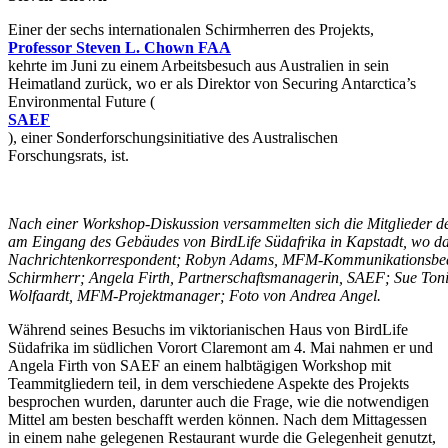
Einer der sechs internationalen Schirmherren des Projekts,
Professor Steven L. Chown FAA
kehrte im Juni zu einem Arbeitsbesuch aus Australien in sein
Heimatland zurück, wo er als Direktor von Securing Antarctica’s
Environmental Future (
SAEF
), einer Sonderforschungsinitiative des Australischen
Forschungsrats, ist.
Nach einer Workshop-Diskussion versammelten sich die Mitglieder 
am Eingang des Gebäudes von BirdLife Südafrika in Kapstadt, wo da
Nachrichtenkorrespondent; Robyn Adams, MFM-Kommunikationsbeauf
Schirmherr; Angela Firth, Partnerschaftsmanagerin, SAEF; Sue Ton
Wolfaardt, MFM-Projektmanager; Foto von Andrea Angel.
Während seines Besuchs im viktorianischen Haus von BirdLife
Südafrika im südlichen Vorort Claremont am 4. Mai nahmen er und
Angela Firth von SAEF an einem halbtägigen Workshop mit
Teammitgliedern teil, in dem verschiedene Aspekte des Projekts
besprochen wurden, darunter auch die Frage, wie die notwendigen
Mittel am besten beschafft werden können. Nach dem Mittagessen
in einem nahe gelegenen Restaurant wurde die Gelegenheit genutzt,