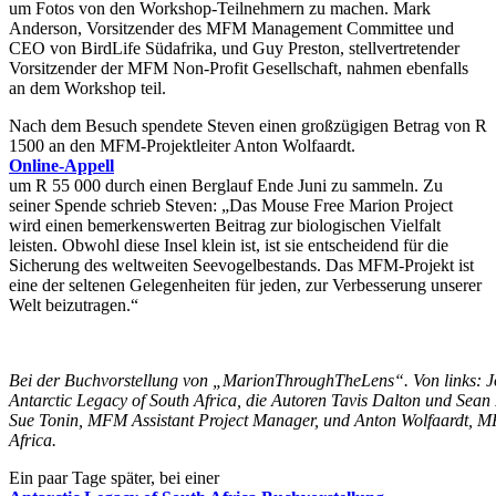
um Fotos von den Workshop-Teilnehmern zu machen. Mark
Anderson, Vorsitzender des MFM Management Committee und
CEO von BirdLife Südafrika, und Guy Preston, stellvertretender
Vorsitzender der MFM Non-Profit Gesellschaft, nahmen ebenfalls
an dem Workshop teil.
Nach dem Besuch spendete Steven einen großzügigen Betrag von R
1500 an den MFM-Projektleiter Anton Wolfaardt.
Online-Appell
um R 55 000 durch einen Berglauf Ende Juni zu sammeln. Zu
seiner Spende schrieb Steven: „Das Mouse Free Marion Project
wird einen bemerkenswerten Beitrag zur biologischen Vielfalt
leisten. Obwohl diese Insel klein ist, ist sie entscheidend für die
Sicherung des weltweiten Seevogelbestands. Das MFM-Projekt ist
eine der seltenen Gelegenheiten für jeden, zur Verbesserung unserer
Welt beizutragen.“
Bei der Buchvorstellung von „MarionThroughTheLens“. Von links: J
Antarctic Legacy of South Africa, die Autoren Tavis Dalton und Se
Sue Tonin, MFM Assistant Project Manager, und Anton Wolfaardt, M
Africa.
Ein paar Tage später, bei einer