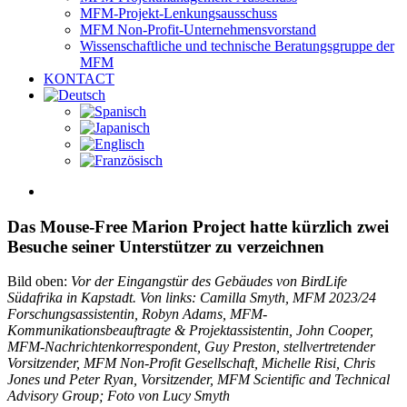
MFM-Projekt-Lenkungsausschuss
MFM Non-Profit-Unternehmensvorstand
Wissenschaftliche und technische Beratungsgruppe der
MFM
KONTACT
View
Larger
Image
Das Mouse-Free Marion Project hatte kürzlich zwei
Besuche seiner Unterstützer zu verzeichnen
Bild oben:
Vor der Eingangstür des Gebäudes von BirdLife
Südafrika in Kapstadt.
Von links: Camilla Smyth, MFM 2023/24
Forschungsassistentin
, Robyn Adams, MFM-
Kommunikationsbeauftragte & Projektassistentin, John Cooper,
MFM-Nachrichtenkorrespondent, Guy Preston, stellvertretender
Vorsitzender, MFM
Non-Profit Gesellschaft, Michelle Risi, Chris
Jones und Peter Ryan, Vorsitzender, MFM Scientific and Technical
Advisory Group; Foto von Lucy Smyth