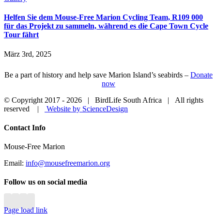
Helfen Sie dem Mouse-Free Marion Cycling Team, R109 000
für das Projekt zu sammeln, während es die Cape Town Cycle
Tour fährt
März 3rd, 2025
Be a part of history and help save Marion Island’s seabirds –
Donate
now
© Copyright 2017 -
2026 | BirdLife South Africa | All rights
reserved |
Website by ScienceDesign
Close
Contact Info
Sliding
Bar
Mouse-Free Marion
Area
Email:
info@mousefreemarion.org
Follow us on social media
Page load link