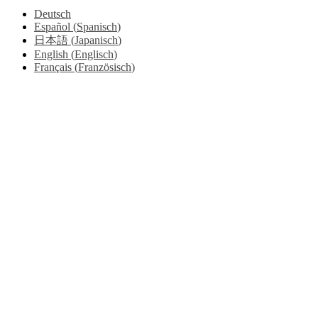
Deutsch
Español
(
Spanisch
)
日本語
(
Japanisch
)
English
(
Englisch
)
Français
(
Französisch
)
Go
to
Top