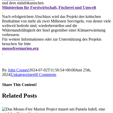
und dem südafrikanischen
Ministerium für Forstwirtschaft, Fischerei und Umwelt
.
Nach erfolgreichem Abschluss wird das Projekt den kritischen
Bruthabitat von mehr als zwei Millionen Seevögeln, von denen viele
weltweit bedroht sind, wiederherstellen und die
Widerstandsfähigkeit der Insel gegenüber einer Klimaerwärmung
verbessern.
Für weitere Informationen oder zur Unterstützung des Projekts
besuchen Sie bitte
mousefreemarion.org
.
By
John Cooper
|
2024-07-02T11:50:54+00:00
Juni 25th,
2024
|
Unkategorisiert
|
0 Comments
Share This Content!
Facebook
X
LinkedIn
WhatsApp
Tumblr
Pinterest
Email
Related Posts