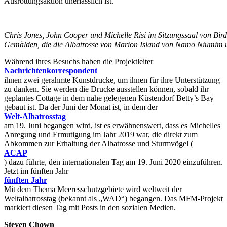
Ausrottungsaktion unerlässlich ist.
Chris Jones, John Cooper und Michelle Risi im Sitzungssaal von Bir
Gemälden, die die Albatrosse von Marion Island von Namo Niumim un
Während ihres Besuchs haben die Projektleiter
Nachrichtenkorrespondent
ihnen zwei gerahmte Kunstdrucke, um ihnen für ihre Unterstützung
zu danken. Sie werden die Drucke ausstellen können, sobald ihr
geplantes Cottage in dem nahe gelegenen Küstendorf Betty’s Bay
gebaut ist. Da der Juni der Monat ist, in dem der
Welt-Albatrosstag
am 19. Juni begangen wird, ist es erwähnenswert, dass es Michelles
Anregung und Ermutigung im Jahr 2019 war, die direkt zum
Abkommen zur Erhaltung der Albatrosse und Sturmvögel (
ACAP
) dazu führte, den internationalen Tag am 19. Juni 2020 einzuführen.
Jetzt im fünften Jahr
fünften Jahr
Mit dem Thema Meeresschutzgebiete wird weltweit der
Weltalbatrosstag (bekannt als „WAD“) begangen. Das MFM-Projekt
markiert diesen Tag mit Posts in den sozialen Medien.
Steven Chown