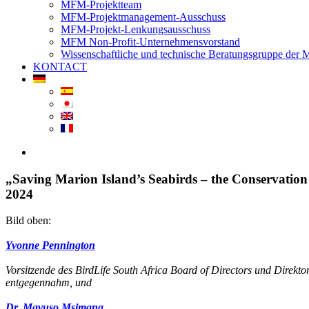
MFM-Projektteam
MFM-Projektmanagement-Ausschuss
MFM-Projekt-Lenkungsausschuss
MFM Non-Profit-Unternehmensvorstand
Wissenschaftliche und technische Beratungsgruppe der
KONTACT
View
Larger
Image
„Saving Marion Island’s Seabirds – the Conservation
2024
Bild oben:
Yvonne Pennington
Vorsitzende des BirdLife South Africa
Board of Directors und Direkt
entgegennahm, und
Dr. Mavuso Msimang