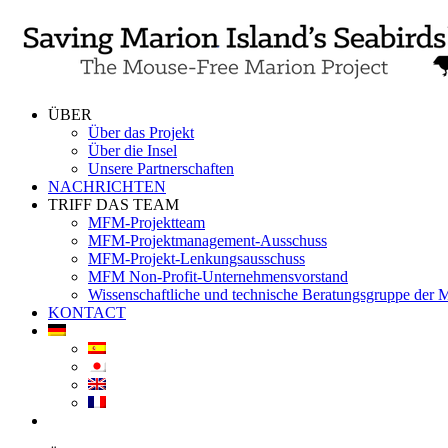
Skip
to
content
ÜBER
Über das Projekt
Über die Insel
Unsere Partnerschaften
NACHRICHTEN
TRIFF DAS TEAM
MFM-Projektteam
MFM-Projektmanagement-Ausschuss
MFM-Projekt-Lenkungsausschuss
MFM Non-Profit-Unternehmensvorstand
Wissenschaftliche und technische Beratungsgruppe der
KONTACT