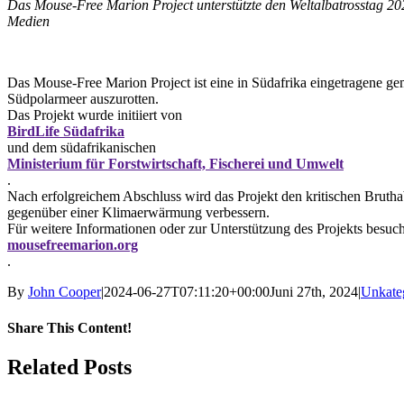
Das Mouse-Free Marion Project unterstützte den Weltalbatrosstag 202
Medien
Das Mouse-Free Marion Project ist eine in Südafrika eingetragene ge
Südpolarmeer auszurotten.
Das Projekt wurde initiiert von
BirdLife Südafrika
und dem südafrikanischen
Ministerium für Forstwirtschaft, Fischerei und Umwelt
.
Nach erfolgreichem Abschluss wird das Projekt den kritischen Bruthab
gegenüber einer Klimaerwärmung verbessern.
Für weitere Informationen oder zur Unterstützung des Projekts besuch
mousefreemarion.org
.
By
John Cooper
|
2024-06-27T07:11:20+00:00
Juni 27th, 2024
|
Unkateg
Share This Content!
Facebook
X
LinkedIn
WhatsApp
Tumblr
Pinterest
Email
Related Posts