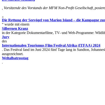
, Vorsitzende des Vorstands der MFM Non-Profit Gesellschaft, posie
„
Die Rettung der Seevögel von Marion Island – die Kampagne zu
“ wurde mit einem
Silbernen Kranz
in der Kategorie Dokumentarfilme, TV- und Web-Programme: Wildlif
Jury
des
Internationalen Tourismus Film Festival Afrika (ITFAA) 2024
. Das Festival fand im Juni 2024 fünf Tage lang in Sandton, Johanne
ausgezeichnet.
Weltalbatrosstag
.