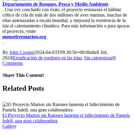
Departamento de Bosques, Pesca y Medio Ambiente
. Una vez concluido con éxito, el proyecto restaurará el hábitat
crítico de cría de más de dos millones de aves marinas, muchas de
ellas amenazadas a escala mundial, y mejorará la resistencia de la
isla al calentamiento climático. Para más información o para apoyar
el proyecto, visite
mousefreemarion.org
.
By
John Cooper
|
2024-04-03T09:30:56+00:00
abril 3rd,
2024
|
Erradicación de roedores en las islas
,
Sin categorizar
|
0
Comments
Share This Content!
Facebook
X
LinkedIn
WhatsApp
Tumblr
Pinterest
Email
Related Posts
El Proyecto Marion sin Ratones lamenta el fallecimiento de Pamela
Isdell, una gran colaboradora
Gallery