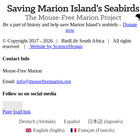
Be a part of history and help save Marion Island’s seabirds –
Donate
now
© Copyright 2017 -
2026 | BirdLife South Africa | All rights
reserved |
Website by ScienceDesign
Close
Contact Info
Sliding
Bar
Mouse-Free Marion
Area
Email:
info@mousefreemarion.org
Follow us on social media
Page load link
Deutsch
(
Alemán
)
Español
日本語
(
Japonés
)
English
(
Inglés
)
Français
(
Francés
)