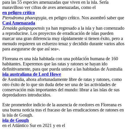
para las 55 especies amenazadas que viven en la isla. Sería
maravilloso ver cifras de aves amenazadas, como el
en peligro crítico
Pterodroma phaeopygia
, en peligro crítico. Nos asombró saber que
Casi Amenazada
Zenaida galapagoensis
ya han regresado a la isla y han comenzado
a reproducirse. Los proyectos de erradicación de islas pueden
marcar una gran diferencia muy rápidamente si tienen éxito, pero a
menudo requieren un esfuerzo tenaz y decidido durante varios años
para asegurarse de que así sea».
Floreana es una isla habitada con una población humana de 160
habitantes. Esperemos que las ratas y ratones se hayan ido
definitivamente, para que pueda unirse a las habitadas de Australia
isla australiana de Lord Howe
de Australia, ahora afortunadamente libre de ratas y ratones, como
otro éxito de lo que sin duda debe ser una de las actividades de
conservación más importantes del mundo: librar a las islas de sus
depredadores introducidos.
Este prometedor indicio de la ausencia de roedores en Floreana es
una buena noticia tras el fracaso de las erradicaciones de ratones en
la isla de Gough.
isla de Gough
en el Atlántico Sur en 2021 y en el