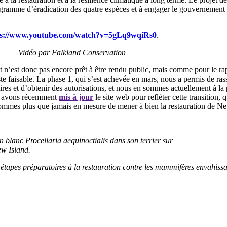
ogramme d’éradication des quatre espèces et à engager le gouvernement 
ps://www.youtube.com/watch?v=5gLq9wqiRs0
.
Vidéo par Falkland Conservation
ne et n’est donc pas encore prêt à être rendu public, mais comme pour le
te faisable. La phase 1, qui s’est achevée en mars, nous a permis de ra
naires et d’obtenir des autorisations, et nous en sommes actuellement à la
us avons récemment
mis à jour
le site web pour refléter cette transition,
sommes plus que jamais en mesure de mener à bien la restauration de New 
 blanc Procellaria aequinoctialis dans son terrier sur
ew Island.
 étapes préparatoires à la restauration contre les mammifères envahiss