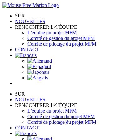
Skip
to
SUR
content
NOUVELLES
RENCONTRER L\\\’ÉQUIPE
L’équipe du projet MFM
Comité de gestion du projet MFM
Comité de pilotage du projet MFM
CONTACT
SUR
NOUVELLES
RENCONTRER L\\\’ÉQUIPE
L’équipe du projet MFM
Comité de gestion du projet MFM
Comité de pilotage du projet MFM
CONTACT