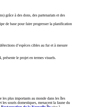
ns) grâce à des dons, des partenariats et des
pe de base pour faire progresser la planification
 détections d’espèces cibles au fur et à mesure
, présente le projet en termes visuels.
e les plus importants au monde dans les îles
et les souris domestiques, menacent la faune du
e
Restauration de la Nouvelle Île
vise à