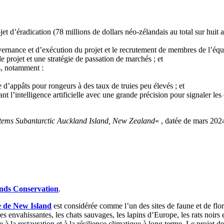
et d’éradication (78 millions de dollars néo-zélandais au total sur huit a
vernance et d’exécution du projet et le recrutement de membres de l’équi
e projet et une stratégie de passation de marchés ; et
s, notamment :
 d’appâts pour rongeurs à des taux de truies peu élevés ; et
t l’intelligence artificielle avec une grande précision pour signaler les
ystems Subantarctic Auckland Island, New Zealand
« , datée de mars 2024
nds Conservation
.
e de New Island
est considérée comme l’un des sites de faune et de flor
 envahissantes, les chats sauvages, les lapins d’Europe, les rats noirs 
re à la restauration et à la résilience climatique à long terme. Le projet d