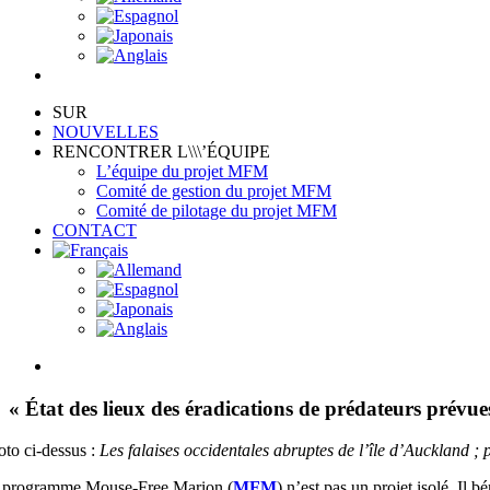
SUR
NOUVELLES
RENCONTRER L\\\’ÉQUIPE
L’équipe du projet MFM
Comité de gestion du projet MFM
Comité de pilotage du projet MFM
CONTACT
View
Larger
Image
« État des lieux des éradications de prédateurs prévues
oto ci-dessus :
Les falaises occidentales abruptes de l’île d’Auckland 
 programme Mouse-Free Marion (
MFM
) n’est pas un projet isolé. Il