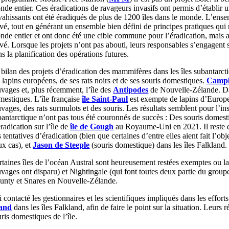
nde entier. Ces éradications de ravageurs invasifs ont permis d’établir
vahissants ont été éradiqués de plus de 1200 îles dans le monde. L’ense
evé, tout en générant un ensemble bien défini de principes pratiques qui
nde entier et ont donc été une cible commune pour l’éradication, mais au
evé. Lorsque les projets n’ont pas abouti, leurs responsables s’engagen
s la planification des opérations futures.
 bilan des projets d’éradication des mammifères dans les îles subantarct
 lapins européens, de ses rats noirs et de ses souris domestiques.
Campb
uvages et, plus récemment, l’île des
Antipodes
de Nouvelle-Zélande. D
mestiques. L’île française
île Saint-Paul
est exempte de lapins d’Europe 
vages, des rats surmulots et des souris. Les résultats semblent pour l’in
bantarctique n’ont pas tous été couronnés de succès : Des souris domestiq
radication sur l’île de
île de Gough
au Royaume-Uni en 2021. Il reste e
 tentatives d’éradication (bien que certaines d’entre elles aient fait l’ob
ux cas), et
Jason de Steeple
(souris domestique) dans les îles Falkland.
rtaines îles de l’océan Austral sont heureusement restées exemptes ou 
uvages ont disparu) et Nightingale (qui font toutes deux partie du group
unty et Snares en Nouvelle-Zélande.
i contacté les gestionnaires et les scientifiques impliqués dans les effor
land
dans les îles Falkland, afin de faire le point sur la situation. Leurs
ris domestiques de l’île.