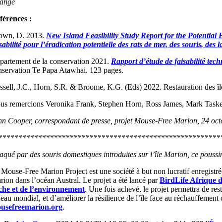
range
férences :
own, D. 2013.
New Island Feasibility Study Report for the Potential
isabilité pour l’éradication potentielle des rats de mer, des souris, des
partement de la conservation 2021.
Rapport d’étude de faisabilité tech
nservation Te Papa Atawhai. 123 pages.
ssell, J.C., Horn, S.R. & Broome, K.G. (Eds) 2022. Restauration des î
us remercions Veronika Frank, Stephen Horn, Ross James, Mark Tasker
hn Cooper, correspondant de presse, projet Mouse-Free Marion, 24 oc
********************************************************
taqué par des souris domestiques introduites sur l’île Marion, ce pouss
 Mouse-Free Marion Project est une société à but non lucratif enregistré
rion dans l’océan Austral. Le projet a été lancé par
BirdLife Afrique 
che et de l’environnement
. Une fois achevé, le projet permettra de re
eau mondial, et d’améliorer la résilience de l’île face au réchauffement 
usefreemarion.org
.