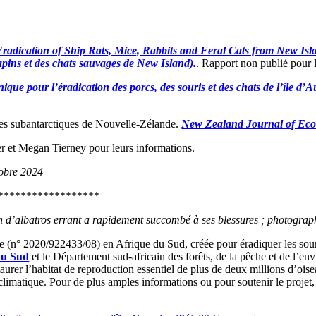
 Eradication of Ship Rats, Mice, Rabbits and Feral Cats from New Isl
 lapins et des chats sauvages de New Island).
. Rapport non publié pour 
nique pour l’éradication des porcs, des souris et des chats de l’île d’
les subantarctiques de Nouvelle-Zélande.
New Zealand Journal of Eco
 et Megan Tierney pour leurs informations.
tobre 2024
******************
in d’albatros errant a rapidement succombé à ses blessures ; photograp
e (n° 2020/922433/08) en Afrique du Sud, créée pour éradiquer les souri
du Sud
et le Département sud-africain des forêts, de la pêche et de l’e
staurer l’habitat de reproduction essentiel de plus de deux millions d’
climatique. Pour de plus amples informations ou pour soutenir le projet, 