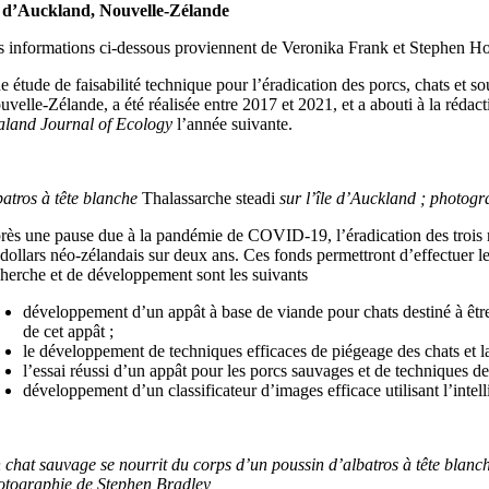
e d’Auckland, Nouvelle-Zélande
s informations ci-dessous proviennent de Veronika Frank et Stephen 
 étude de faisabilité technique pour l’éradication des porcs, chats et s
uvelle-Zélande, a été réalisée entre 2017 et 2021, et a abouti à la rédac
aland Journal of Ecology
l’année suivante.
batros à tête blanche
Thalassarche steadi
sur l’île d’Auckland ; photog
rès une pause due à la pandémie de COVID-19, l’éradication des trois 
 dollars néo-zélandais sur deux ans. Ces fonds permettront d’effectuer le
cherche et de développement sont les suivants
développement d’un appât à base de viande pour chats destiné à être 
de cet appât ;
le développement de techniques efficaces de piégeage des chats et la
l’essai réussi d’un appât pour les porcs sauvages et de techniques d
développement d’un classificateur d’images efficace utilisant l’intell
 chat sauvage se nourrit du corps d’un poussin d’albatros à tête blanche
otographie de Stephen Bradley