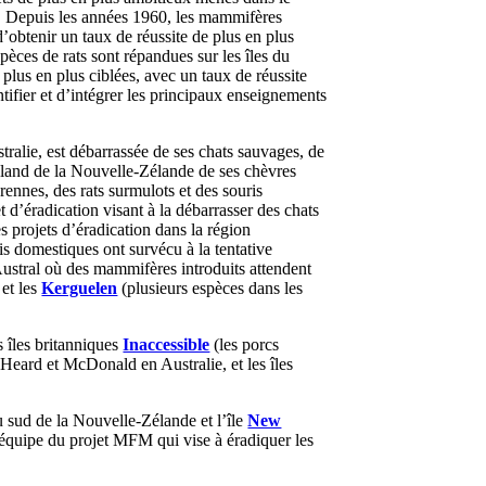
es. Depuis les années 1960, les mammifères
obtenir un taux de réussite de plus en plus
èces de rats sont répandues sur les îles du
plus en plus ciblées, avec un taux de réussite
ntifier et d’intégrer les principaux enseignements
tralie, est débarrassée de ses chats sauvages, de
ckland de la Nouvelle-Zélande de ses chèvres
ennes, des rats surmulots et des souris
t d’éradication visant à la débarrasser des chats
es projets d’éradication dans la région
is domestiques ont survécu à la tentative
ustral où des mammifères introduits attendent
et les
Kerguelen
(plusieurs espèces dans les
 îles britanniques
Inaccessible
(les porcs
 Heard et McDonald en Australie, et les îles
 sud de la Nouvelle-Zélande et l’île
New
 l’équipe du projet MFM qui vise à éradiquer les