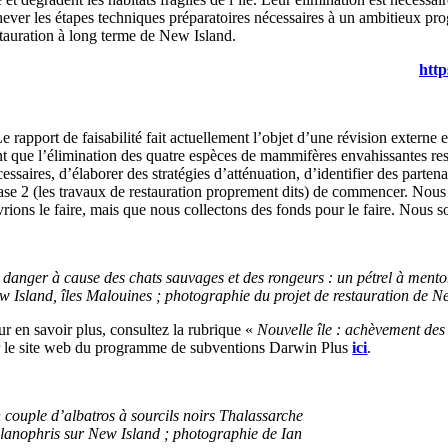
hever les étapes techniques préparatoires nécessaires à un ambitieux pr
stauration à long terme de New Island.
htt
Le rapport de faisabilité fait actuellement l’objet d’une révision exter
nt que l’élimination des quatre espèces de mammifères envahissantes res
essaires, d’élaborer des stratégies d’atténuation, d’identifier des parte
ase 2 (les travaux de restauration proprement dits) de commencer. No
vrions le faire, mais que nous collectons des fonds pour le faire. Nous 
 danger à cause des chats sauvages et des rongeurs : un pétrel à menton
w Island, îles Malouines ; photographie du projet de restauration de N
ur en savoir plus, consultez la rubrique «
Nouvelle île : achèvement des
r le site web du programme de subventions Darwin Plus
ici
.
 couple d’albatros à sourcils noirs Thalassarche
lanophris sur New Island ; photographie de Ian