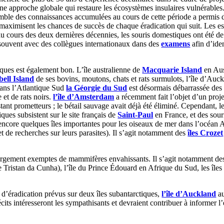
 une approche globale qui restaure les écosystèmes insulaires vulnérabl
mble des connaissances accumulées au cours de cette période a permis d’
 maximisent les chances de succès de chaque éradication qui suit. Les esp
 cours des deux dernières décennies, les souris domestiques ont été de 
t souvent avec des collègues internationaux dans des
examens
afin d’ide
iques est également bon. L’île australienne de
Macquarie Island
en Aus
ell Island
de ses bovins, moutons, chats et rats surmulots, l’île d’Au
ans l’Atlantique Sud
la Géorgie du Sud
est désormais débarrassée des r
et de rats noirs.
l’île d’Amsterdam
a récemment fait l’objet d’un proje
stant prometteurs ; le bétail sauvage avait déjà été éliminé. Cependant, l
ues subsistent sur le site français de
Saint-Paul
en France, et des sour
ncore quelques îles importantes pour les oiseaux de mer dans l’océan A
jet de recherches sur leurs parasites). Il s’agit notamment des
îles Crozet
largement exemptes de mammifères envahissants. Il s’agit notamment des
e Tristan da Cunha), l’île du Prince Édouard en Afrique du Sud, les îles
ts d’éradication prévus sur deux îles subantarctiques,
l’île d’Auckland
au
 récits intéresseront les sympathisants et devraient contribuer à informer