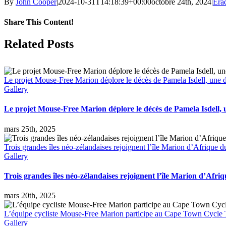
By
John Cooper
|
2024-10-31T14:18:39+00:00
octobre 24th, 2024
|
Érad
Share This Content!
Facebook
X
LinkedIn
WhatsApp
Tumblr
Pinterest
Email
Related Posts
Le projet Mouse-Free Marion déplore le décès de Pamela Isdell, une de
Gallery
Le projet Mouse-Free Marion déplore le décès de Pamela Isdell, u
mars 25th, 2025
Trois grandes îles néo-zélandaises rejoignent l’île Marion d’Afrique d
Gallery
Trois grandes îles néo-zélandaises rejoignent l’île Marion d’Afriq
mars 20th, 2025
L’équipe cycliste Mouse-Free Marion participe au Cape Town Cycle To
Gallery