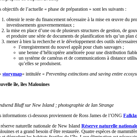
 objectifs de l’actuelle « phase de préparation » sont les suivants :
obtenir le reste du financement nécessaire à la mise en œuvre du proj
investissements gouvernementaux ;
la mise en place d’une ou de plusieurs structures de gestion, de gou
et produire une série de documents de planification tels qu’un plan d
mener à bien la recherche et le développement des outils nécessaire
l’enregistrement du nouvel appât pour chats sauvages ;
une benne d’hélicoptère améliorée pour une distribution fiable
un système de caméras et de communications à distance utilisan
qu’elles se produisent.
«
storymap
« intitulée «
Preventing extinctions and saving entire ecos
uvelle île, îles Malouines
ndsend Bluff sur New Island ; photographie de Ian Strange
s informations ci-dessous proviennent de Ross James de l’ONG
Falkla
 réserve naturelle nationale de New Island
Réserve naturelle national
louines et a grand besoin d’être restaurée. Quatre espèces de mammifères
e et dégradent les habitats fragiles de l’île. Leur élimination est nécessai