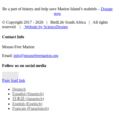
Be a part of history and help save Marion Island’s seabirds –
Donate
now
© Copyright 2017 -
2026 | BirdLife South Africa | All rights
reserved |
Website by ScienceDesign
Close
Contact Info
Sliding
Bar
Mouse-Free Marion
Area
Email:
info@mousefreemarion.org
Follow us on social media
Page load link
Deutsch
Español
(
Spanisch
)
日本語
(
Japanisch
)
English
(
Englisch
)
Français
(
Französisch
)