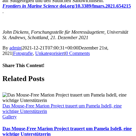
auf Südgeorgien und den Südlichen Sandwichinseln.
Frontiers in Marine Science
doi.org/10.3389/fmars.2021.654215
.
John Dickens, Forschungsstelle für Meeressäugetiere, Universität
St. Andrews, Schottland, 21. Dezember 2021
By
admin
|
2021-12-21T07:00:31+00:00
Dezember 21st,
2021
|
Fotografie
,
Unkategorisiert
|
0 Comments
Share This Content!
Facebook
X
LinkedIn
WhatsApp
Tumblr
Pinterest
Email
Related Posts
Das Mouse-Free Marion Project trauert um Pamela Isdell, eine
wichtige Unterstützerin
Gallery
Das Mouse-Free Marion Project trauert um Pamela Isdell, eine
wichtige Unterstützerin