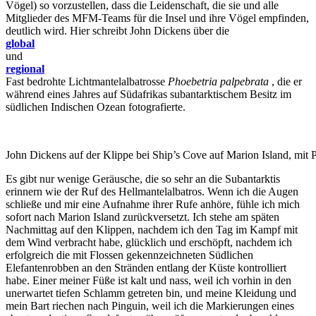
Vögel) so vorzustellen, dass die Leidenschaft, die sie und alle
Mitglieder des MFM-Teams für die Insel und ihre Vögel empfinden,
deutlich wird. Hier schreibt John Dickens über die
global
und
regional
Fast bedrohte Lichtmantelalbatrosse
Phoebetria palpebrata
, die er
während eines Jahres auf Südafrikas subantarktischem Besitz im
südlichen Indischen Ozean fotografierte.
John Dickens auf der Klippe bei Ship’s Cove auf Marion Island, mit
Es gibt nur wenige Geräusche, die so sehr an die Subantarktis
erinnern wie der Ruf des Hellmantelalbatros. Wenn ich die Augen
schließe und mir eine Aufnahme ihrer Rufe anhöre, fühle ich mich
sofort nach Marion Island zurückversetzt. Ich stehe am späten
Nachmittag auf den Klippen, nachdem ich den Tag im Kampf mit
dem Wind verbracht habe, glücklich und erschöpft, nachdem ich
erfolgreich die mit Flossen gekennzeichneten Südlichen
Elefantenrobben an den Stränden entlang der Küste kontrolliert
habe. Einer meiner Füße ist kalt und nass, weil ich vorhin in den
unerwartet tiefen Schlamm getreten bin, und meine Kleidung und
mein Bart riechen nach Pinguin, weil ich die Markierungen eines