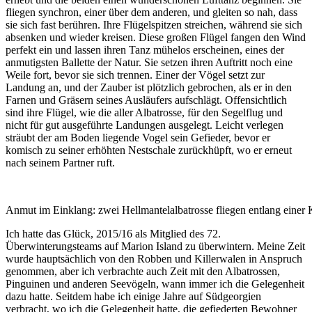
fliegen synchron, einer über dem anderen, und gleiten so nah, dass
sie sich fast berühren. Ihre Flügelspitzen streichen, während sie sich
absenken und wieder kreisen. Diese großen Flügel fangen den Wind
perfekt ein und lassen ihren Tanz mühelos erscheinen, eines der
anmutigsten Ballette der Natur. Sie setzen ihren Auftritt noch eine
Weile fort, bevor sie sich trennen. Einer der Vögel setzt zur
Landung an, und der Zauber ist plötzlich gebrochen, als er in den
Farnen und Gräsern seines Ausläufers aufschlägt. Offensichtlich
sind ihre Flügel, wie die aller Albatrosse, für den Segelflug und
nicht für gut ausgeführte Landungen ausgelegt. Leicht verlegen
sträubt der am Boden liegende Vogel sein Gefieder, bevor er
komisch zu seiner erhöhten Nestschale zurückhüpft, wo er erneut
nach seinem Partner ruft.
Anmut im Einklang: zwei Hellmantelalbatrosse fliegen entlang einer
Ich hatte das Glück, 2015/16 als Mitglied des 72.
Überwinterungsteams auf Marion Island zu überwintern. Meine Zeit
wurde hauptsächlich von den Robben und Killerwalen in Anspruch
genommen, aber ich verbrachte auch Zeit mit den Albatrossen,
Pinguinen und anderen Seevögeln, wann immer ich die Gelegenheit
dazu hatte. Seitdem habe ich einige Jahre auf Südgeorgien
verbracht, wo ich die Gelegenheit hatte, die gefiederten Bewohner