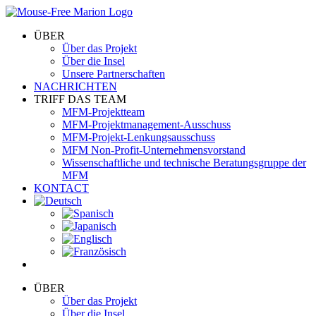
Skip
to
ÜBER
content
Über das Projekt
Über die Insel
Unsere Partnerschaften
NACHRICHTEN
TRIFF DAS TEAM
MFM-Projektteam
MFM-Projektmanagement-Ausschuss
MFM-Projekt-Lenkungsausschuss
MFM Non-Profit-Unternehmensvorstand
Wissenschaftliche und technische Beratungsgruppe der
MFM
KONTACT
ÜBER
Über das Projekt
Über die Insel