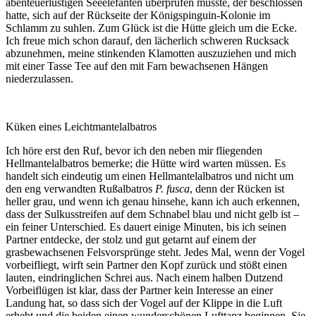
abenteuerlustigen Seeelefanten überprüfen musste, der beschlossen
hatte, sich auf der Rückseite der Königspinguin-Kolonie im
Schlamm zu suhlen. Zum Glück ist die Hütte gleich um die Ecke.
Ich freue mich schon darauf, den lächerlich schweren Rucksack
abzunehmen, meine stinkenden Klamotten auszuziehen und mich
mit einer Tasse Tee auf den mit Farn bewachsenen Hängen
niederzulassen.
Küken eines Leichtmantelalbatros
Ich höre erst den Ruf, bevor ich den neben mir fliegenden
Hellmantelalbatros bemerke; die Hütte wird warten müssen. Es
handelt sich eindeutig um einen Hellmantelalbatros und nicht um
den eng verwandten Rußalbatros
P. fusca
, denn der Rücken ist
heller grau, und wenn ich genau hinsehe, kann ich auch erkennen,
dass der Sulkusstreifen auf dem Schnabel blau und nicht gelb ist –
ein feiner Unterschied. Es dauert einige Minuten, bis ich seinen
Partner entdecke, der stolz und gut getarnt auf einem der
grasbewachsenen Felsvorsprünge steht. Jedes Mal, wenn der Vogel
vorbeifliegt, wirft sein Partner den Kopf zurück und stößt einen
lauten, eindringlichen Schrei aus. Nach einem halben Dutzend
Vorbeiflügen ist klar, dass der Partner kein Interesse an einer
Landung hat, so dass sich der Vogel auf der Klippe in die Luft
erhebt und die beiden einen wunderschönen Lufttanz beginnen. Sie