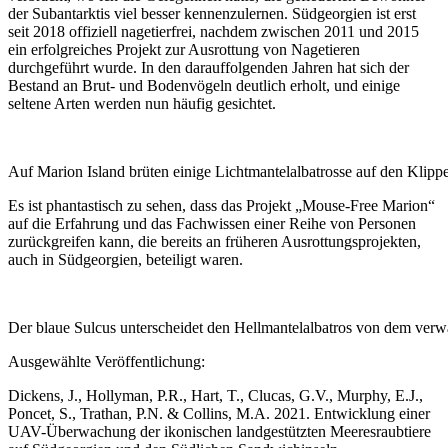
der Subantarktis viel besser kennenzulernen. Südgeorgien ist erst
seit 2018 offiziell nagetierfrei, nachdem zwischen 2011 und 2015
ein erfolgreiches Projekt zur Ausrottung von Nagetieren
durchgeführt wurde. In den darauffolgenden Jahren hat sich der
Bestand an Brut- und Bodenvögeln deutlich erholt, und einige
seltene Arten werden nun häufig gesichtet.
Auf Marion Island brüten einige Lichtmantelalbatrosse auf den Klipp
Es ist phantastisch zu sehen, dass das Projekt „Mouse-Free Marion“
auf die Erfahrung und das Fachwissen einer Reihe von Personen
zurückgreifen kann, die bereits an früheren Ausrottungsprojekten,
auch in Südgeorgien, beteiligt waren.
Der blaue Sulcus unterscheidet den Hellmantelalbatros von dem ver
Ausgewählte Veröffentlichung:
Dickens, J., Hollyman, P.R., Hart, T., Clucas, G.V., Murphy, E.J.,
Poncet, S., Trathan, P.N. & Collins, M.A. 2021. Entwicklung einer
UAV-Überwachung der ikonischen landgestützten Meeresraubtiere