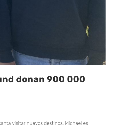
 Fund donan 900 000
ncanta visitar nuevos destinos. Michael es