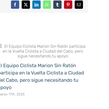
Facebook
X
LinkedIn
WhatsApp
Tumblr
Pinterest
Email
El Equipo Ciclista Marion Sin Ratón
El Le
articipa en la Vuelta Ciclista a Ciudad
libros
del Cabo, pero sigue necesitando tu
Proye
apoyo
marzo 11
arzo 17th, 2025