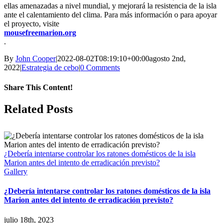
ellas amenazadas a nivel mundial, y mejorará la resistencia de la isla
ante el calentamiento del clima. Para más información o para apoyar
el proyecto, visite
mousefreemarion.org
.
By
John Cooper
|
2022-08-02T08:19:10+00:00
agosto 2nd,
2022
|
Estrategia de cebo
|
0 Comments
Share This Content!
Facebook
X
LinkedIn
WhatsApp
Tumblr
Pinterest
Email
Related Posts
¿Debería intentarse controlar los ratones domésticos de la isla
Marion antes del intento de erradicación previsto?
Gallery
¿Debería intentarse controlar los ratones domésticos de la isla
Marion antes del intento de erradicación previsto?
julio 18th, 2023