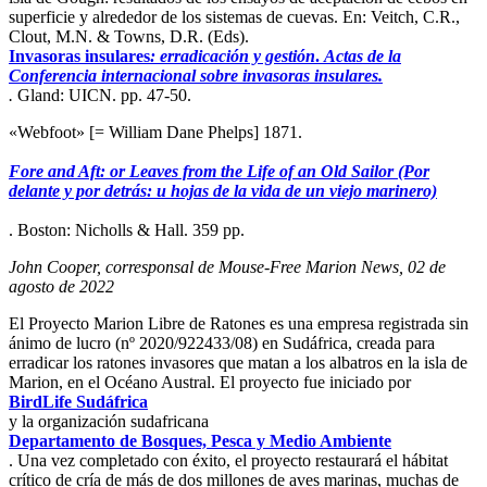
superficie y alrededor de los sistemas de cuevas. En: Veitch, C.R.,
Clout, M.N. & Towns, D.R. (Eds).
Invasoras insulares
: erradicación y gestión
.
Actas de la
Conferencia internacional sobre invasoras insulares.
.
Gland: UICN. pp. 47-50.
«Webfoot» [= William Dane Phelps] 1871.
Fore and Aft: or Leaves from the Life of an Old Sailor (Por
delante y por detrás: u hojas de la vida de un viejo marinero)
. Boston: Nicholls & Hall. 359 pp.
John Cooper, corresponsal de Mouse-Free Marion News, 02 de
agosto de 2022
El Proyecto Marion Libre de Ratones es una empresa registrada sin
ánimo de lucro (nº 2020/922433/08) en Sudáfrica, creada para
erradicar los ratones invasores que matan a los albatros en la isla de
Marion, en el Océano Austral. El proyecto fue iniciado por
BirdLife Sudáfrica
y la organización sudafricana
Departamento de Bosques, Pesca y Medio Ambiente
. Una vez completado con éxito, el proyecto restaurará el hábitat
crítico de cría de más de dos millones de aves marinas, muchas de