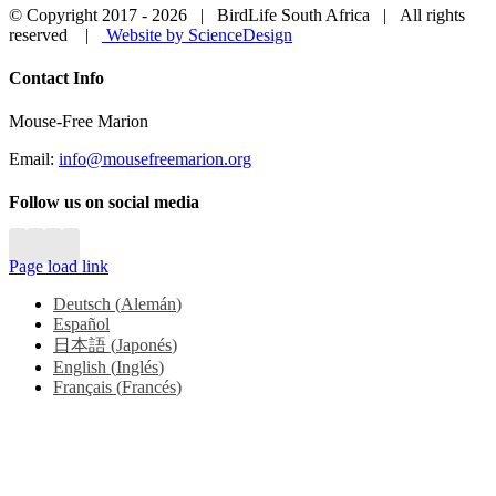
© Copyright 2017 -
2026 | BirdLife South Africa | All rights
reserved |
Website by ScienceDesign
Close
Contact Info
Sliding
Bar
Mouse-Free Marion
Area
Email:
info@mousefreemarion.org
Follow us on social media
Page load link
Deutsch
(
Alemán
)
Español
日本語
(
Japonés
)
English
(
Inglés
)
Français
(
Francés
)
Go
to
Top