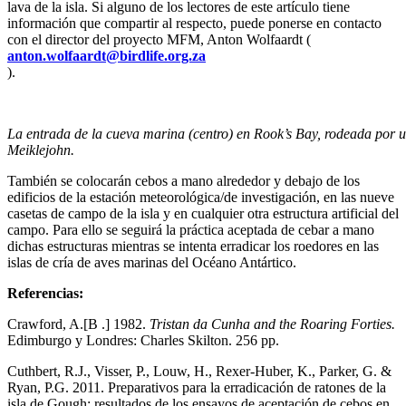
lava de la isla. Si alguno de los lectores de este artículo tiene
información que compartir al respecto, puede ponerse en contacto
con el director del proyecto MFM, Anton Wolfaardt (
anton.wolfaardt@birdlife.org.za
).
La entrada de la cueva marina (centro) en Rook’s Bay, rodeada por u
Meiklejohn.
También se colocarán cebos a mano alrededor y debajo de los
edificios de la estación meteorológica/de investigación, en las nueve
casetas de campo de la isla y en cualquier otra estructura artificial del
campo. Para ello se seguirá la práctica aceptada de cebar a mano
dichas estructuras mientras se intenta erradicar los roedores en las
islas de cría de aves marinas del Océano Antártico.
Referencias:
Crawford, A.[B .] 1982.
Tristan da Cunha and the Roaring Forties.
Edimburgo y Londres: Charles Skilton. 256 pp.
Cuthbert, R.J., Visser, P., Louw, H., Rexer-Huber, K., Parker, G. &
Ryan, P.G. 2011. Preparativos para la erradicación de ratones de la
isla de Gough: resultados de los ensayos de aceptación de cebos en